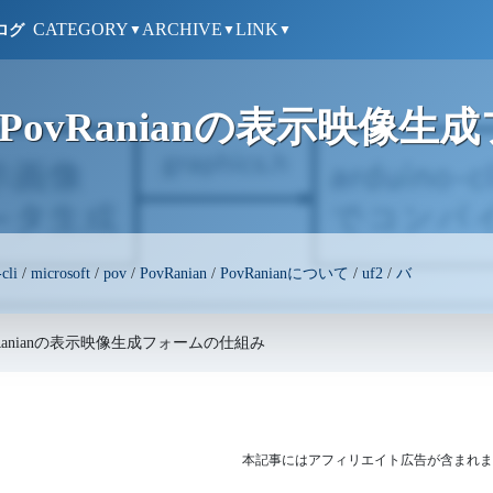
CATEGORY
ARCHIVE
LINK
ログ
▼
▼
▼
ovRanianの表示映像生
cli
/
microsoft
/
pov
/
PovRanian
/
PovRanianについて
/
uf2
/
バ
Ranianの表示映像生成フォームの仕組み
本記事にはアフィリエイト広告が含まれま