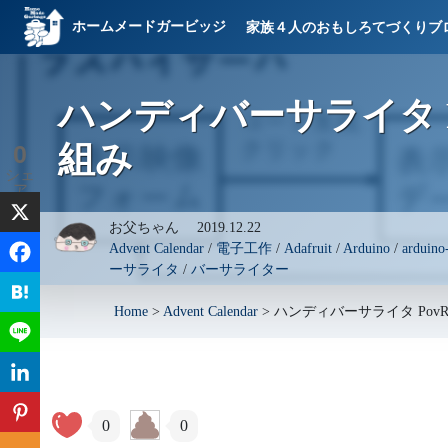
ホームメードガービッジ
家族４人のおもしろてづくりブ
ハンディバーサライタ P
組み
0
シェ
ア
お父ちゃん
2019.12.22
Advent Calendar
/
電子工作
/
Adafruit
/
Arduino
/
arduino-
ーサライタ
/
バーサライター
Home
>
Advent Calendar
>
ハンディバーサライタ Pov
0
0