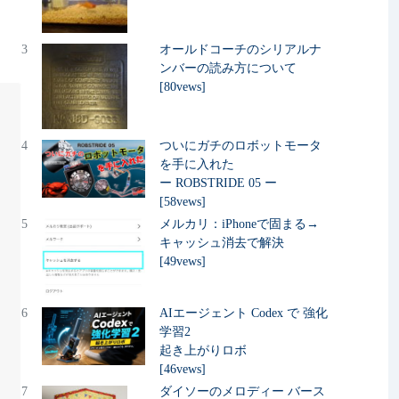
3
オールドコーチのシリアルナ
ンバーの読み方について
[80vews]
4
ついにガチのロボットモータ
を手に入れた
ー ROBSTRIDE 05 ー
[58vews]
5
メルカリ：iPhoneで固まる→
キャッシュ消去で解決
[49vews]
6
AIエージェント Codex で 強化
学習2
起き上がりロボ
[46vews]
7
ダイソーのメロディー バース