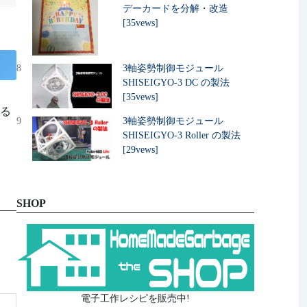
デーカードを分解・改造
[35vews]
8
3軸姿勢制御モジュール
SHISEIGYO-3 DC の製法
[35vews]
する
9
3軸姿勢制御モジュール
SHISEIGYO-3 Roller の製法
[29vews]
SHOP
電子工作レシピを販売中!