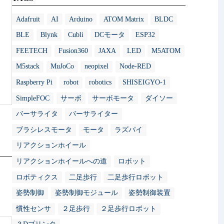
Adafruit
AI
Arduino
ATOM Matrix
BLDC
BLE
Blynk
Cubli
DCモータ
ESP32
FEETECH
Fusion360
JAXA
LED
M5ATOM
M5stack
MuJoCo
neopixel
Node-RED
Raspberry Pi
robot
robotics
SHISEIGYO-1
SimpleFOC
サーボ
サーボモータ
ダイソー
バーサライタ
バーサライター
ブラシレスモータ
モータ
ラズパイ
リアクションホイール
リアクションホイールへの道
ロボット
ロボティクス
二足歩行
二足歩行ロボット
姿勢制御
姿勢制御モジュール
姿勢制御装置
慣性センサ
２足歩行
２足歩行ロボット