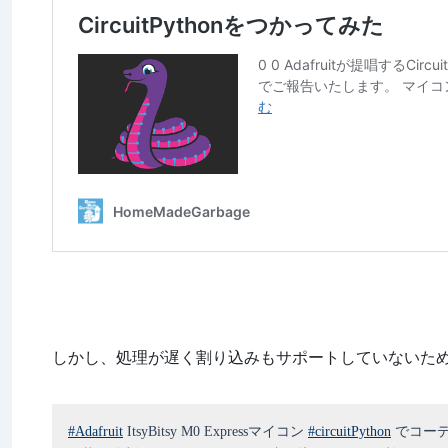
しかし、処理が遅く割り込みもサポートしていないた
#Adafruit
ItsyBitsy M0 Expressマイコン
#circuitPython
でコーデ