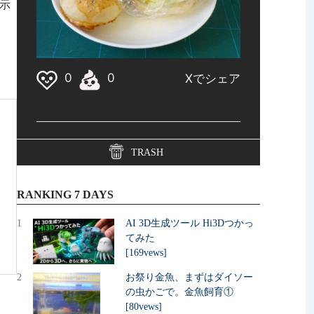
表示
TRASH
RANKING 7 DAYS
1
AI 3D生成ツール Hi3Dつかっ
てみた
[169vews]
2
お祭り金魚、まずはダイソー
の虫かごで。金魚飼育①
[80vews]