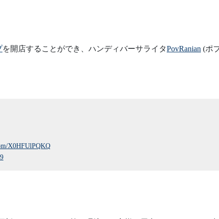
プ
を開店することができ、ハンディバーサライタ
PovRanian
(ポ
r.com/X0HFUlPQKQ
19