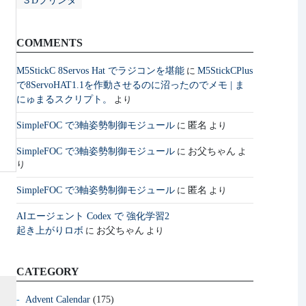
３Dプリンタ
COMMENTS
M5StickC 8Servos Hat でラジコンを堪能
M5StickCPlus
に
で8ServoHAT1.1を作動させるのに沼ったのでメモ | ま
にゅまるスクリプト。
より
SimpleFOC で3軸姿勢制御モジュール
匿名
に
より
SimpleFOC で3軸姿勢制御モジュール
お父ちゃん
に
よ
り
SimpleFOC で3軸姿勢制御モジュール
匿名
に
より
AIエージェント Codex で 強化学習2
起き上がりロボ
お父ちゃん
に
より
CATEGORY
Advent Calendar
(175)