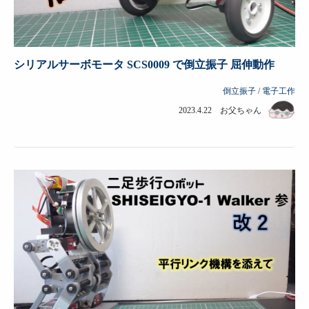
シリアルサーボモータ SCS0009 で倒立振子 屈伸動作
倒立振子
/
電子工作
2023.4.22 お父ちゃん