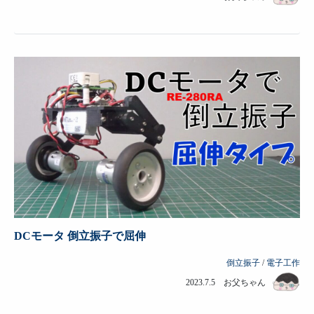
DCモータ 倒立振子で屈伸
倒立振子
/
電子工作
2023.7.5 お父ちゃん