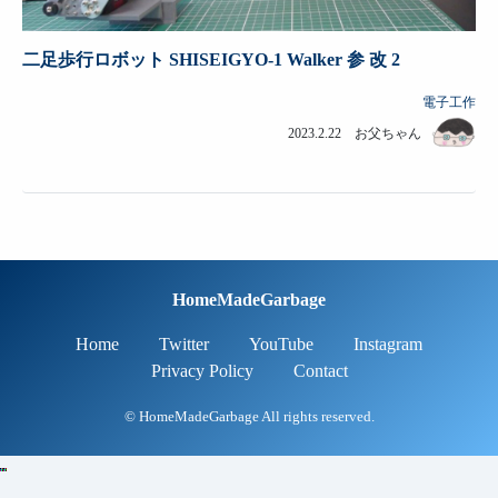
二足歩行ロボット SHISEIGYO-1 Walker 参 改 2
電子工作
2023.2.22 お父ちゃん
HomeMadeGarbage
Home
Twitter
YouTube
Instagram
Privacy Policy
Contact
© HomeMadeGarbage All rights reserved.