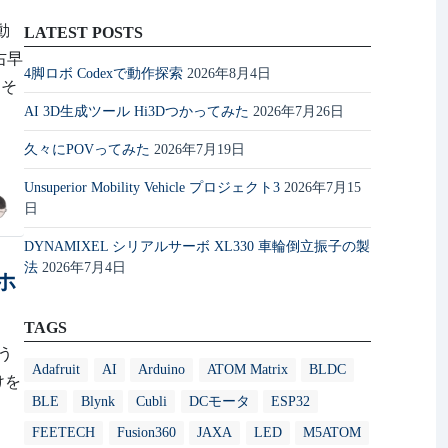
動
LATEST POSTS
左右早
4脚ロボ Codexで動作探索
2026年8月4日
はそ
AI 3D生成ツール Hi3Dつかってみた
2026年7月26日
久々にPOVってみた
2026年7月19日
Unsuperior Mobility Vehicle プロジェクト3
2026年7月15
日
DYNAMIXEL シリアルサーボ XL330 車輪倒立振子の製
法
2026年7月4日
ホ
TAGS
う
Adafruit
AI
Arduino
ATOM Matrix
BLDC
けを
BLE
Blynk
Cubli
DCモータ
ESP32
だ。
FEETECH
Fusion360
JAXA
LED
M5ATOM