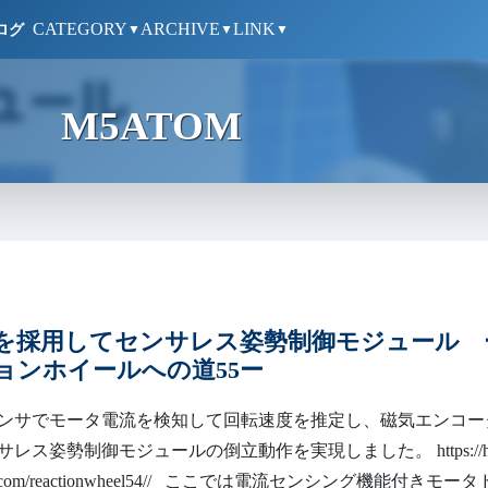
CATEGORY
ARCHIVE
LINK
ログ
▼
▼
▼
M5ATOM
876を採用してセンサレス姿勢制御モジュール 
ョンホイールへの道55ー
ンサでモータ電流を検知して回転速度を推定し、磁気エンコー
レス姿勢制御モジュールの倒立動作を実現しました。 https://h
age.com/reactionwheel54// ここでは電流センシング機能付きモー