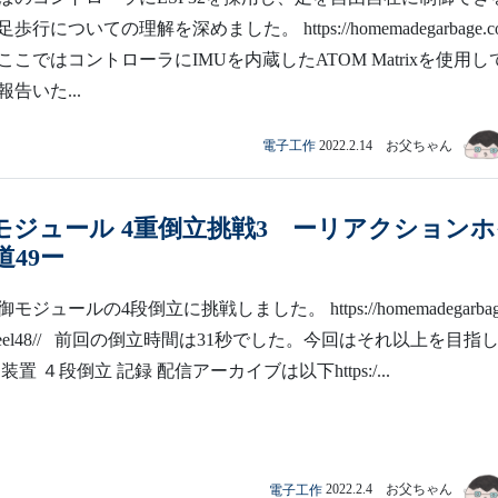
についての理解を深めました。 https://homemadegarbage.co
er06/ ここではコントローラにIMUを内蔵したATOM Matrixを使用し
告いた...
電子工作
2022.2.14 お父ちゃん
モジュール 4重倒立挑戦3 ーリアクション
49ー
ジュールの4段倒立に挑戦しました。 https://homemadegarbage
ionwheel48// 前回の倒立時間は31秒でした。今回はそれ以上を目指
置 ４段倒立 記録 配信アーカイブは以下https:/...
電子工作
2022.2.4 お父ちゃん