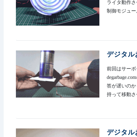
ライタ動作させてみま
制御モジュー
デジタル
前回はサーボモ
degarbag
答が遅いのか
持って移動させ
デジタル