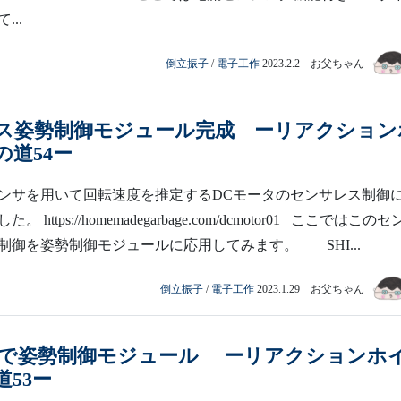
...
倒立振子
/
電子工作
2023.2.2 お父ちゃん
ス姿勢制御モジュール完成 ーリアクション
の道54ー
ンサを用いて回転速度を推定するDCモータのセンサレス制御
 https://homemadegarbage.com/dcmotor01 ここではこの
制御を姿勢制御モジュールに応用してみます。 SHI...
倒立振子
/
電子工作
2023.1.29 お父ちゃん
S3 で姿勢制御モジュール ーリアクションホ
53ー