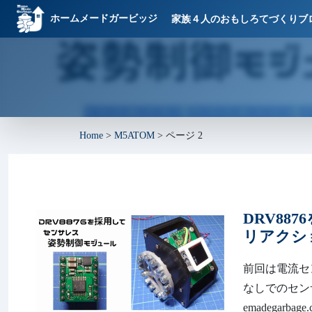
ホームメードガービッジ
家族４人のおもしろてづくりブ
Home
>
M5ATOM
>
ページ 2
DRV8
リアクシ
前回は電流セ
なしでのセンサ
emadegarb