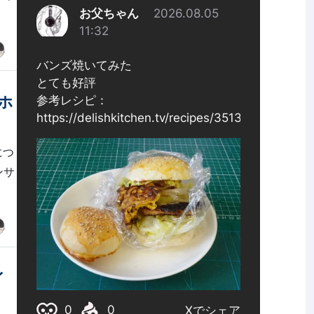
ホ
につ
センサ
イ