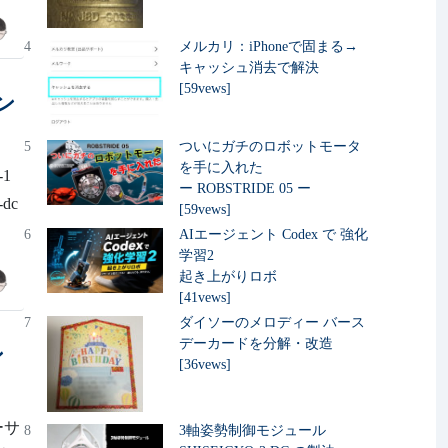
4
メルカリ：iPhoneで固まる→
キャッシュ消去で解決
[59vews]
ン
5
ついにガチのロボットモータ
を手に入れた
1
ー ROBSTRIDE 05 ー
-dc
[59vews]
6
AIエージェント Codex で 強化
学習2
起き上がりロボ
[41vews]
7
ダイソーのメロディー バース
デーカードを分解・改造
ン
[36vews]
ーサ
8
3軸姿勢制御モジュール