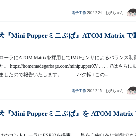
電子工作
2022.2.24 お父ちゃん
Mini Pupperミニぷぱ』ATOM Matrix で
ーラにATOM Matrixを採用してIMUセンサによるバランス制
ttps://homemadegarbage.com/minipupper07/ ここではさら
ましたので報告いたします。 バク転 ↑この...
電子工作
2022.2.15 お父ちゃん
Mini Pupperミニぷぱ』を ATOM Matrix
ぱのコントローラにESP32を採用し、足を自由自在に制御でき