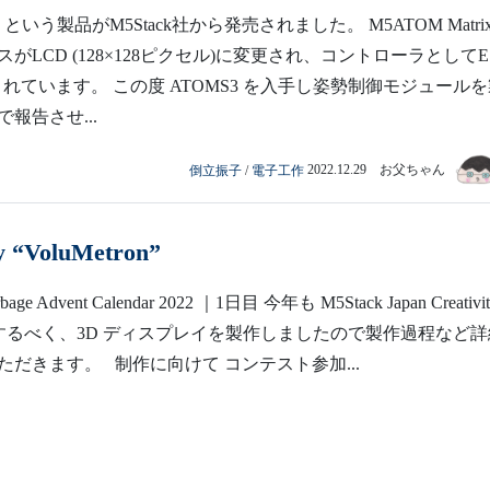
3 という製品がM5Stack社から発売されました。 M5ATOM Matri
スがLCD (128×128ピクセル)に変更され、コントローラとしてE
用されています。 この度 ATOMS3 を入手し姿勢制御モジュール
報告させ...
倒立振子
/
電子工作
2022.12.29 お父ちゃん
y “VoluMetron”
age Advent Calendar 2022 ｜1日目 今年も M5Stack Japan Creativit
に参加するべく、3D ディスプレイを製作しましたので製作過程など
ただきます。 制作に向けて コンテスト参加...