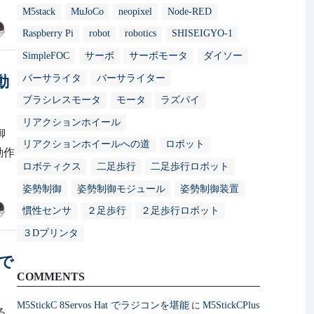
M5stack
MuJoCo
neopixel
Node-RED
Raspberry Pi
robot
robotics
SHISEIGYO-1
SimpleFOC
サーボ
サーボモータ
ダイソー
バーサライタ
バーサライター
動
ブラシレスモータ
モータ
ラズパイ
リアクションホイール
御
リアクションホイールへの道
ロボット
に動作
ロボティクス
二足歩行
二足歩行ロボット
姿勢制御
姿勢制御モジュール
姿勢制御装置
慣性センサ
２足歩行
２足歩行ロボット
３Dプリンタ
 で
COMMENTS
M5StickC 8Servos Hat でラジコンを堪能
M5StickCPlus
に
る