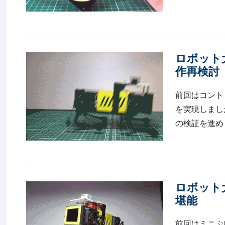
ロボット犬『
作再検討
前回はコントロ
を実現しました。 h
の検証を進め
ロボット犬『
堪能
前回はミニぷ