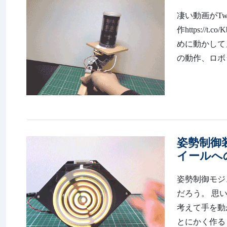
凄い動画がTw
作https:/
めに動かして
の動作、ロボ
姿勢制御
イールへ
姿勢制御モジ
だろう。 思
考えて手を動
とにかく作る 