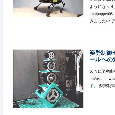
ようになり４足歩行
minipupp
みましたので報
姿勢制御
ールへの道
久々に姿勢制御モ
om/react
す。 姿勢制御装