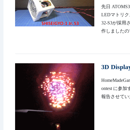
先日 ATOMS
LEDマトリク
32-S3が採
作しましたので
3D Displa
HomeMadeGarb
ontest 
報告させてい