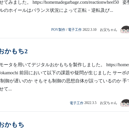
した。 https://homemadegarbage.com/reactionwheel50 
ルのホイールはバランス状況によって正転・逆転及び...
POV製作
/
電子工作
2022.3.10 お父ちゃん
おかもち2
ータを用いてデジタルおかもちを製作しました。 https://home
e.com/okamochi 前回において以下の課題や疑問が生じました サー
 制御が遅いのか そもそも制御の思想自体が誤っているのか 手
て...
電子工作
2022.3.5 お父ちゃん
おかもち