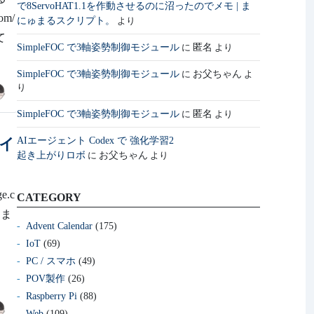
で8ServoHAT1.1を作動させるのに沼ったのでメモ | ま
m/
にゅまるスクリプト。
より
て
SimpleFOC で3軸姿勢制御モジュール
匿名
に
より
SimpleFOC で3軸姿勢制御モジュール
お父ちゃん
に
よ
り
SimpleFOC で3軸姿勢制御モジュール
匿名
に
より
AIエージェント Codex で 強化学習2
ホイ
起き上がりロボ
お父ちゃん
に
より
.c
CATEGORY
しま
Advent Calendar
(175)
IoT
(69)
PC / スマホ
(49)
POV製作
(26)
Raspberry Pi
(88)
Web
(109)