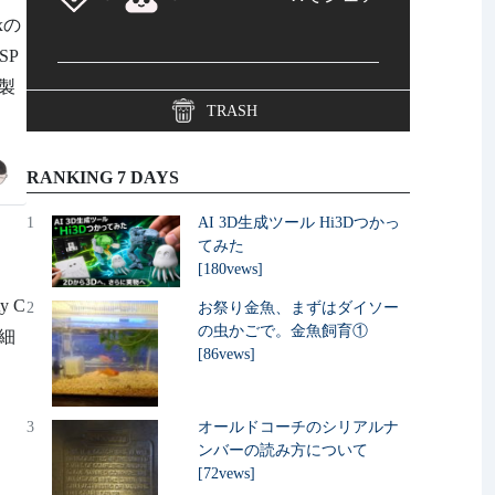
xの
SP
を製
TRASH
RANKING 7 DAYS
1
AI 3D生成ツール Hi3Dつかっ
てみた
[180vews]
y C
2
お祭り金魚、まずはダイソー
の虫かごで。金魚飼育①
詳細
[86vews]
3
オールドコーチのシリアルナ
ンバーの読み方について
[72vews]