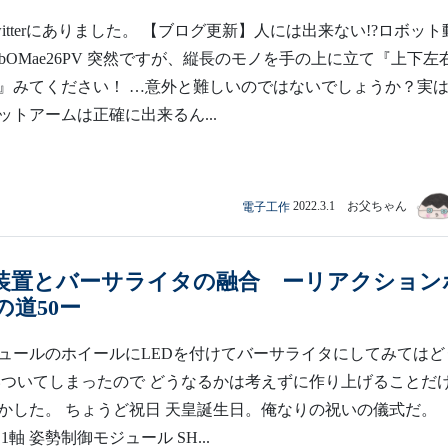
itterにありました。 【ブログ更新】人には出来ない!?ロボット
/t.co/KbOMae26PV 突然ですが、縦長のモノを手の上に立て『上下
』みてください！ …意外と難しいのではないでしょうか？実
ットアームは正確に出来るん...
電子工作
2022.3.1 お父ちゃん
装置とバーサライタの融合 ーリアクション
の道50ー
ュールのホイールにLEDを付けてバーサライタにしてみてはど
いついてしまったので どうなるかは考えずに作り上げることだ
かした。 ちょうど祝日 天皇誕生日。俺なりの祝いの儀式
1軸 姿勢制御モジュール SH...