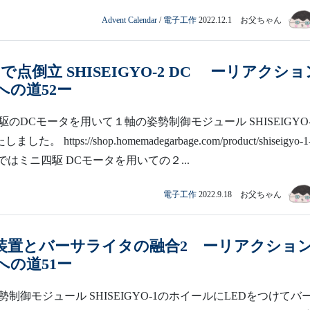
Advent Calendar
/
電子工作
2022.12.1 お父ちゃん
で点倒立 SHISEIGYO-2 DC ーリアクショ
への道52ー
のDCモータを用いて１軸の姿勢制御モジュール SHISEIGYO-
。 https://shop.homemadegarbage.com/product/shiseigyo-1
 ここではミニ四駆 DCモータを用いての２...
電子工作
2022.9.18 お父ちゃん
装置とバーサライタの融合2 ーリアクショ
への道51ー
姿勢制御モジュール SHISEIGYO-1のホイールにLEDをつけてバ