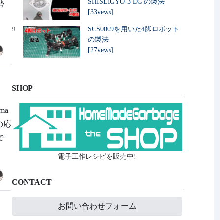
SHISEIGYO-3 DC の製法
姿勢
[33vews]
9
SCS0009を用いた4脚ロボット
の製法
[27vews]
SHOP
ma
ボの応
で
電子工作レシピを販売中!
CONTACT
お問い合わせフォーム