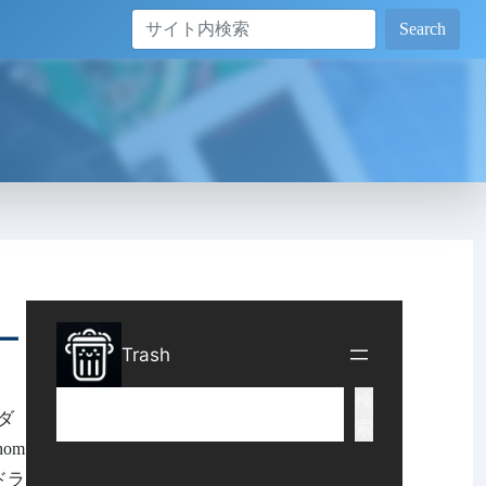
Search
ー
ダ
om
タドラ