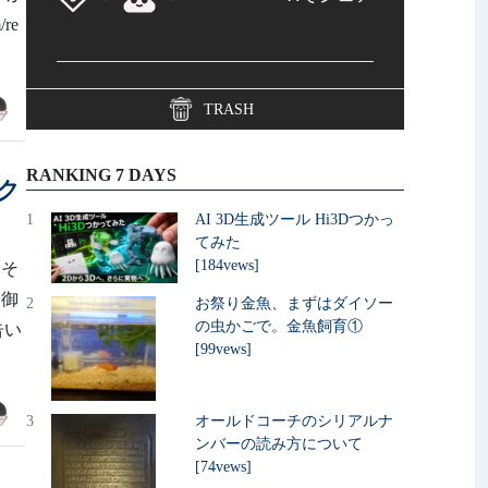
re
TRASH
RANKING 7 DAYS
アク
1
AI 3D生成ツール Hi3Dつかっ
てみた
[184vews]
こそ
制御
2
お祭り金魚、まずはダイソー
の虫かごで。金魚飼育①
告い
[99vews]
3
オールドコーチのシリアルナ
ンバーの読み方について
[74vews]