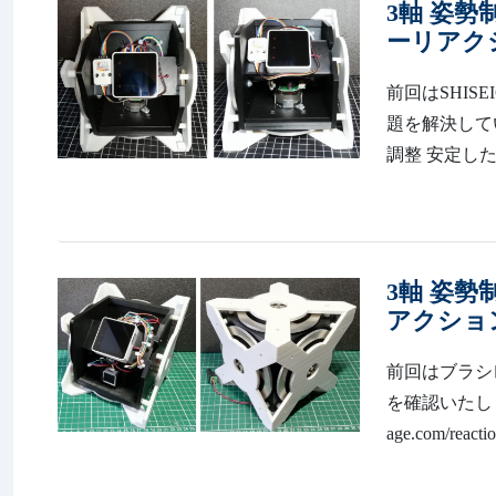
3軸 姿勢
ーリアク
前回はSHIS
題を解決していきます
調整 安定し
3軸 姿勢
アクショ
前回はブラシレ
を確認いたしまし
age.com/r