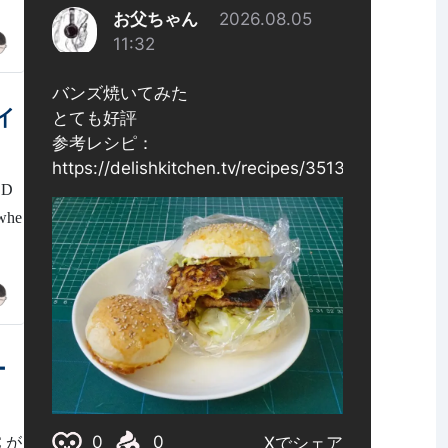
イ
 D
whe
ー
 が