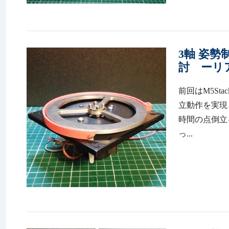
3軸 姿勢
討 ーリ
前回はM5St
立動作を実現しました
時間の点倒立を
っ...