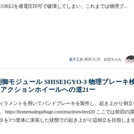
ck CORE2を過電圧印可で破壊してしまい、これまでは物理ブ...
電子工作
2020.11.25 お父ちゃん
制御モジュール SHISEIGYO-3 物理ブレーキ
リアクションホイールへの道21ー
フィラメントを用いてバンドブレーキを製作し、起き上がり倒立
tps://homemadegarbage.com/reactionwheel20 ここでは前回の
タを3つ筐体に実装した状態での起き上がり辺倒立を目指しま