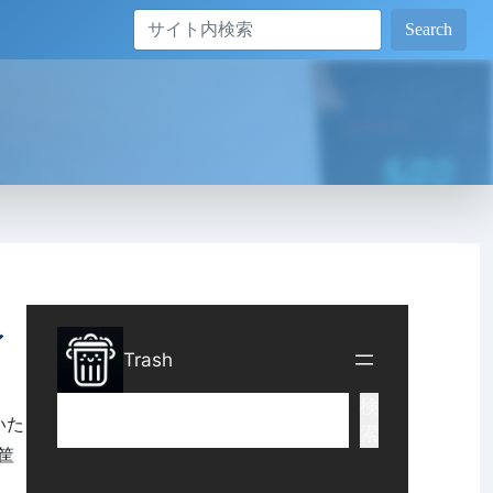
Search
イ
いた
 筐