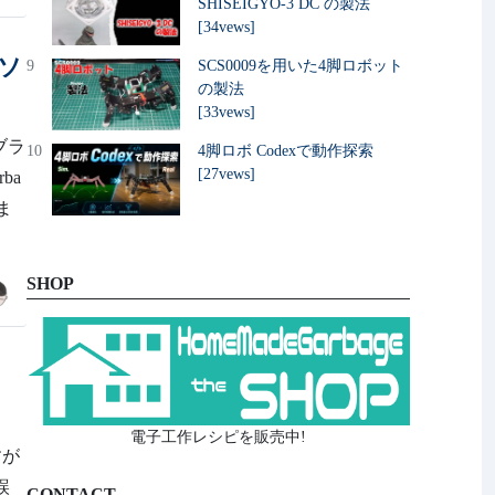
SHISEIGYO-3 DC の製法
[34vews]
メソ
9
SCS0009を用いた4脚ロボット
の製法
[33vews]
ブラ
10
4脚ロボ Codexで動作探索
[27vews]
ba
ま
SHOP
電子工作レシピを販売中!
すが
し誤
CONTACT