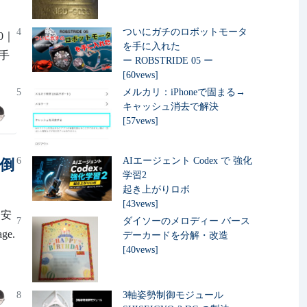
4
ついにガチのロボットモータ
20｜
を手に入れた
入手
ー ROBSTRIDE 05 ー
[60vews]
5
メルカリ：iPhoneで固まる→
キャッシュ消去で解決
[57vews]
6
AIエージェント Codex で 強化
点倒
学習2
起き上がりロボ
[43vews]
し安
7
ダイソーのメロディー バース
e.
デーカードを分解・改造
[40vews]
8
3軸姿勢制御モジュール