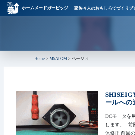
ホームメードガービッジ
家族４人のおもしろてづくりブ
Home
>
M5ATOM
>
ページ 3
SHISE
ールへの道
DCモータを用
します。 前回の報告
体修正 前回の