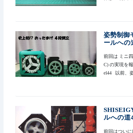
姿勢制御
ールへの道
前回は ミニ四
C) の実現を報告さ
el44 以前
SHISE
ルへの道4
前回はついにD