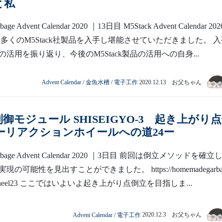
kと私
age Advent Calendar 2020 ｜13日目 M5Stack Advent Calendar 20
は多くのM5Stack社製品を入手し堪能させていただきました。 
活用を振り返り、今後のM5Stack製品の活用への自身...
Advent Calendar
/
金魚水槽
/
電子工作
2020.12.13 お父ちゃん
制御モジュール SHISEIGYO-3 起き上がり
ーリアクションホイールへの道24ー
arbage Advent Calendar 2020 ｜3日目 前回は倒立メソッドを確立
の可能性を見出すことができました。 https://homemadegarbag
tionwheel23 ここではいよいよ起き上がり点倒立を目指しま...
Advent Calendar
/
電子工作
2020.12.3 お父ちゃん