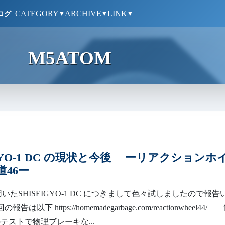
CATEGORY
ARCHIVE
LINK
ログ
▼
▼
▼
M5ATOM
IGYO-1 DC の現状と今後 ーリアクションホ
46ー
いたSHISEIGYO-1 DC につきまして色々試しましたので報告
は以下 https://homemadegarbage.com/reactionwheel44/
テストで物理ブレーキな...