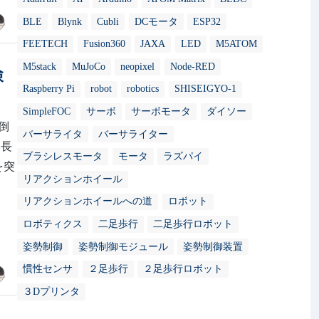
BLE
Blynk
Cubli
DCモータ
ESP32
FEETECH
Fusion360
JAXA
LED
M5ATOM
M5stack
MuJoCo
neopixel
Node-RED
検
Raspberry Pi
robot
robotics
SHISEIGYO-1
SimpleFOC
サーボ
サーボモータ
ダイソー
点倒
バーサライタ
バーサライター
よ長
ブラシレスモータ
モータ
ラズパイ
を突
リアクションホイール
リアクションホイールへの道
ロボット
ロボティクス
二足歩行
二足歩行ロボット
姿勢制御
姿勢制御モジュール
姿勢制御装置
慣性センサ
２足歩行
２足歩行ロボット
３Dプリンタ