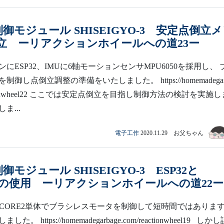
制御モジュール SHISEIGYO-3 安定点倒立
立 ーリアクションホイールへの道23ー
にESP32、IMUに6軸モーションセンサMPU6050を採用し、 
御し点倒立調整の準備をいたしました。 https://homemadegar
eactionwheel22 ここでは安定点倒立を目指し制御方法の検討を実施し
ま...
電子工作
2020.11.29 お父ちゃん
御モジュール SHISEIGYO-3 ESP32と
50の使用 ーリアクションホイールへの道22ー
ack CORE2単体でブラシレスモータを制御して短時間ではありま
。 https://homemadegarbage.com/reactionwheel19 しか