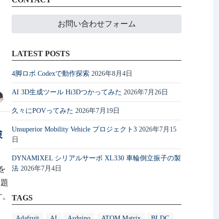
お問い合わせフォーム
LATEST POSTS
4脚ロボ Codexで動作探索
2026年8月4日
AI 3D生成ツール Hi3Dつかってみた
2026年7月26日
久々にPOVってみた
2026年7月19日
Unsuperior Mobility Vehicle プロジェクト3
2026年7月15
検
日
DYNAMIXEL シリアルサーボ XL330 車輪倒立振子の製
を
法
2026年7月4日
課題
す。
TAGS
Adafruit
AI
Arduino
ATOM Matrix
BLDC