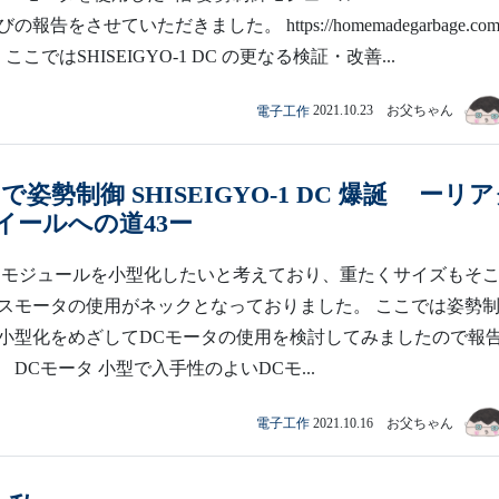
告をさせていただきました。 https://homemadegarbage.com/
el43 ここではSHISEIGYO-1 DC の更なる検証・改善...
電子工作
2021.10.23 お父ちゃん
で姿勢制御 SHISEIGYO-1 DC 爆誕 ーリ
イールへの道43ー
御モジュールを小型化したいと考えており、重たくサイズもそ
スモータの使用がネックとなっておりました。 ここでは姿勢
小型化をめざしてDCモータの使用を検討してみましたので報
DCモータ 小型で入手性のよいDCモ...
電子工作
2021.10.16 お父ちゃん