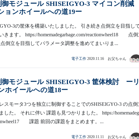
制御モジュール SHISEIGYO-3 マイコン削
ションホイールへの道19ー
EIGYO-3の筐体を構築いたしました。 引き続き点倒立を目指し
。 https://homemadegarbage.com/reactionwheel18 点
た点倒立を目指してパラメータ調整を進めてまいりま...
電子工作
2020.11.16 お父ちゃん
制御モジュール SHISEIGYO-3 筐体検討 ー
ンホイールへの道18ー
スモータ3つを独立に制御することでのSHISEIGYO-3 の点倒
た。 それに伴い 課題も見つかりました。 https://homemadega
eactionwheel17 課題 前回の課題をまとめます。...
電子工作
2020.11.11 お父ちゃん