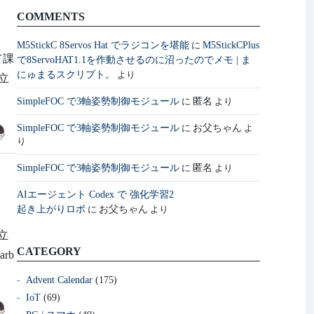
減
COMMENTS
M5StickC 8Servos Hat でラジコンを堪能
M5StickCPlus
に
て課
で8ServoHAT1.1を作動させるのに沼ったのでメモ | ま
にゅまるスクリプト。
より
倒立
SimpleFOC で3軸姿勢制御モジュール
匿名
に
より
SimpleFOC で3軸姿勢制御モジュール
お父ちゃん
に
よ
り
SimpleFOC で3軸姿勢制御モジュール
匿名
に
より
リ
AIエージェント Codex で 強化学習2
起き上がりロボ
お父ちゃん
に
より
立
CATEGORY
rb
Advent Calendar
(175)
IoT
(69)