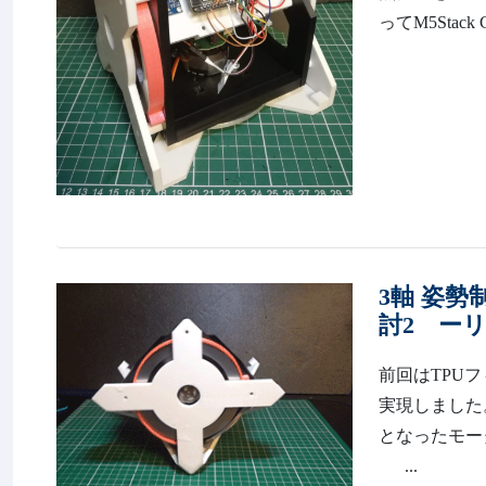
ってM5Sta
3軸 姿勢
討2 ー
前回はTPU
実現しました。 ht
となったモー
...