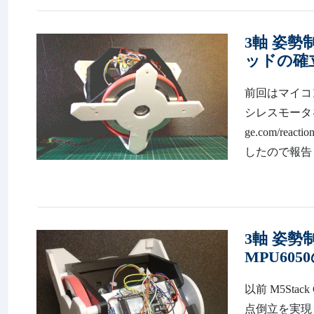
3軸 姿勢
ッドの確
前回はマイコン
シレスモータを制
ge.com/r
したので報告し
3軸 姿勢制
MPU60
以前 M5St
点倒立を実現しました