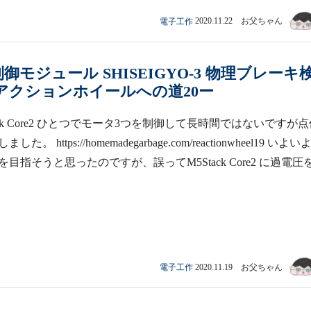
電子工作
2020.11.22 お父ちゃん
制御モジュール SHISEIGYO-3 物理ブレーキ
アクションホイールへの道20ー
ack Core2 ひとつでモータ3つを制御して長時間ではないですが
。 https://homemadegarbage.com/reactionwheel19 いよい
目指そうと思ったのですが、誤ってM5Stack Core2 に過電圧
電子工作
2020.11.19 お父ちゃん