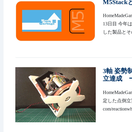
M5Stac
HomeMadeGarb
13日目 今年
した製品とその
3軸 姿勢
立達成 
HomeMadeG
定した点倒立実現
com/reac