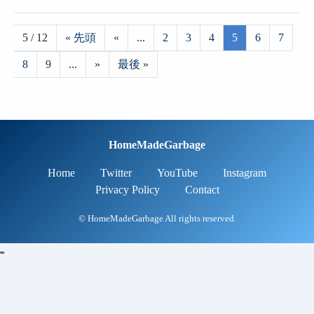
5 / 12
« 先頭
«
...
2
3
4
5
6
7
8
9
...
»
最後 »
HomeMadeGarbage
Home
Twitter
YouTube
Instagram
Privacy Policy
Contact
© HomeMadeGarbage All rights reserved.