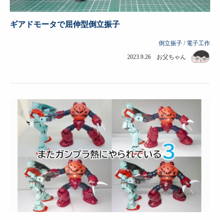
ギアドモータで屈伸型倒立振子
倒立振子
/
電子工作
2023.9.26 お父ちゃん