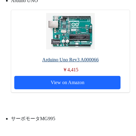
Arduno UNO
76
}
77
play
=
false
;
78
playCnt
=
0
;
79
}
else
{
//通常時
80
digitalWrite
(
13
,
LOW
)
;
81
set_servo
(
th1
,
th2
,
th3
)
;
82
}
83
}
84
85
void
set_servo
(
float
th1
,
float
th2
,
float
th3
)
{
86
myservo1
.
write
(
th1
)
;
87
myservo2
.
write
(
th2
)
;
88
myservo3
.
write
(
th3
)
;
Arduino Uno Rev3 A000066
89
}
￥4,415
View on Amazon
サーボモータMG995