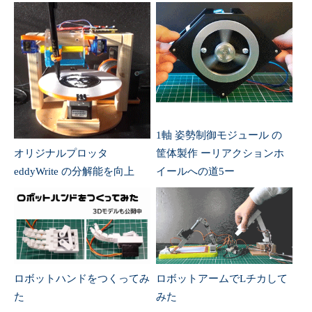
1軸 姿勢制御モジュール の
オリジナルプロッタ
筐体製作 ーリアクションホ
eddyWrite の分解能を向上
イールへの道5ー
ロボットハンドをつくってみ
ロボットアームでLチカして
た
みた