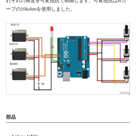
れぞれの角度を可変抵抗で制御します。可変抵抗はBカ
46
th3
=
180.0
;
47
}
else
if
(
th3
<=
45.0
)
{
ーブの10kohmを使用しました。
48
th3
=
45.0
;
49
}
50
51
//シリアルモニタ入力読み込み
52
char
c
;
53
if
(
Serial
.
available
(
)
>
0
)
{
54
c
=
Serial
.
read
(
)
;
55
if
(
c
==
'p'
)
{
56
play
=
true
;
57
}
else
if
(
c
==
'r'
)
{
58
rec
=
!
rec
;
59
}
60
}
61
62
if
(
rec
)
{
//動作記録
63
digitalWrite
(
13
,
HIGH
)
;
//赤LED点灯
64
xyz
[
playCnt
]
[
0
]
=
(
int
)
th1
;
65
xyz
[
playCnt
]
[
1
]
=
(
int
)
th2
;
66
xyz
[
playCnt
]
[
2
]
=
(
int
)
th3
;
67
set_servo
(
th1
,
th2
,
th3
)
;
68
playCnt
++
;
69
Serial
.
println
(
playCnt
)
;
70
delay
(
delayTime
)
;
71
}
else
if
(
play
)
{
//動作再生
部品
72
for
(
int
i
=
0
;
i
<
playCnt
;
i
++
)
{
73
set_servo
(
xyz
[
i
]
[
0
]
,
xyz
[
i
]
[
1
]
,
xyz
[
i
]
[
2
]
)
;
74
Serial
.
println
(
i
)
;
75
delay
(
delayTime
)
;