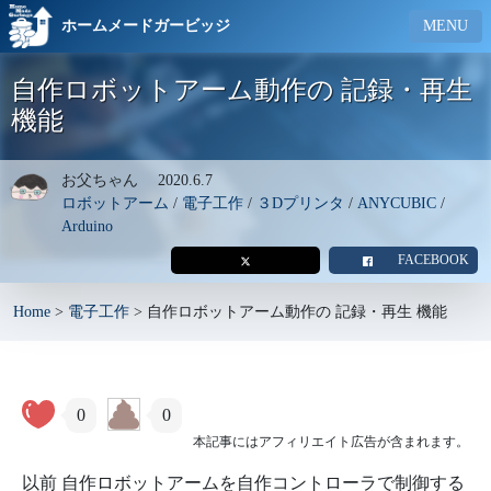
ホームメードガービッジ
MENU
自作ロボットアーム動作の 記録・再生
機能
お父ちゃん
2020.6.7
ロボットアーム
/
電子工作
/
３Dプリンタ
/
ANYCUBIC
/
Arduino
FACEBOOK
Home
>
電子工作
>
自作ロボットアーム動作の 記録・再生 機能
0
0
本記事にはアフィリエイト広告が含まれます。
以前 自作ロボットアームを自作コントローラで制御する