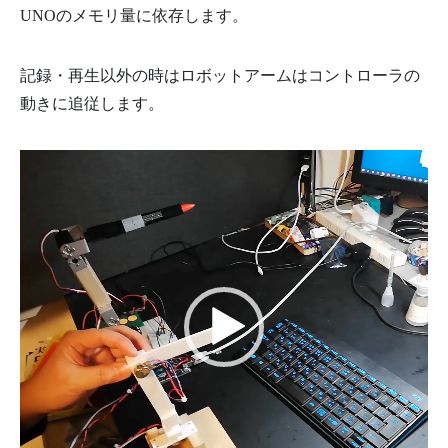
UNOのメモリ量に依存します。
記録・再生以外の時はロボットアームはコントローラの
動きに追従します。
動
画
プ
レ
ー
ヤ
ー