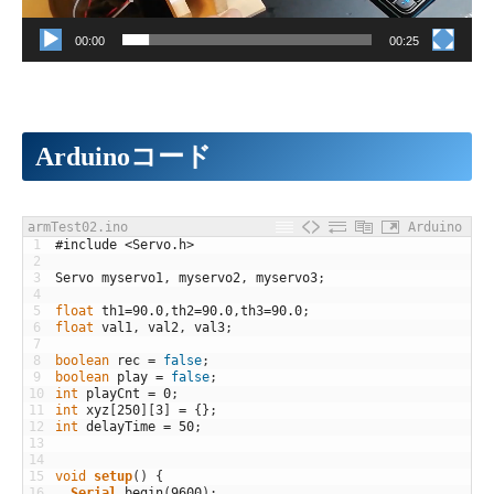
00:00
00:25
Arduinoコード
armTest02.ino
Arduino
1
#include <Servo.h>
2
3
Servo
myservo1
,
myservo2
,
myservo3
;
4
5
float
th1
=
90.0
,
th2
=
90.0
,
th3
=
90.0
;
6
float
val1
,
val2
,
val3
;
7
8
boolean
rec
=
false
;
9
boolean
play
=
false
;
10
int
playCnt
=
0
;
11
int
xyz
[
250
]
[
3
]
=
{
}
;
12
int
delayTime
=
50
;
13
14
15
void
setup
(
)
{
16
Serial
.
begin
(
9600
)
;