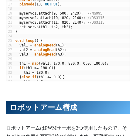
17
pinMode
(
13
,
OUTPUT
)
;
18
19
myservo1
.
attach
(
9
,
500
,
2420
)
;
//MG995
20
myservo2
.
attach
(
10
,
820
,
2140
)
;
//DS3115
21
myservo3
.
attach
(
11
,
820
,
2140
)
;
//DS3115
22
set_servo
(
th1
,
th2
,
th3
)
;
23
}
24
25
void
loop
(
)
{
26
val1
=
analogRead
(
A1
)
;
27
val2
=
analogRead
(
A2
)
;
28
val3
=
analogRead
(
A3
)
;
29
30
th1
=
map
(
val1
,
170.0
,
880.0
,
0.0
,
180.0
)
;
31
if
(
th1
>=
180.0
)
{
32
th1
=
180.0
;
33
}
else
if
(
th1
<=
0.0
)
{
34
th1
=
0.0
;
35
}
36
37
th2
=
map
(
val2
,
150.0
,
860.0
,
0.0
,
180.0
)
;
38
if
(
th2
>=
180.0
)
{
39
th2
=
180.0
;
ロボットアーム構成
40
}
else
if
(
th2
<=
0.0
)
{
41
th2
=
0.0
;
42
}
43
44
th3
=
map
(
val3
,
860.0
,
160.0
,
0.0
,
180.0
)
;
ロボットアームはPWMサーボを3つ使用したもので、そ
45
if
(
th3
>=
180.0
)
{