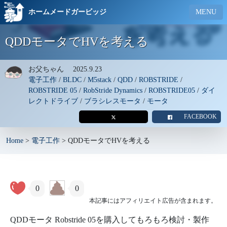
ホームメードガービッジ
MENU
QDDモータでHVを考える
お父ちゃん
2025.9.23
電子工作
/
BLDC
/
M5stack
/
QDD
/
ROBSTRIDE
/
ROBSTRIDE 05
/
RobStride Dynamics
/
ROBSTRIDE05
/
ダイ
レクトドライブ
/
ブラシレスモータ
/
モータ
FACEBOOK
Home
>
電子工作
>
QDDモータでHVを考える
0
0
本記事にはアフィリエイト広告が含まれます。
QDDモータ Robstride 05を購入してもろもろ検討・製作