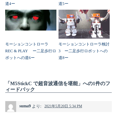
道4ー
道5ー
モーションコントローラ
モーションコントローラ検討
REC & PLAY ー二足歩行ロ
3 ー二足歩行ロボットへの
ボットへの道6ー
道8ー
「M5StickC で超音波通信を堪能」への1件のフ
ィードバック
suma9
より:
2021年5月20日 5:34 PM