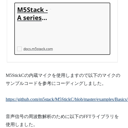
M5Stack -
A series o
f modula
r stackab
le develo
pment de
docs.m5stack.com
vices
M5StickCの内蔵マイクを使用しますので以下のマイクの
サンプルコードを参考にコーディングしました。
https://github.com/m5stack/M5StickC/blob/master/examples/Basic
音声信号の周波数解析のために以下のFFTライブラリを
使用しました。