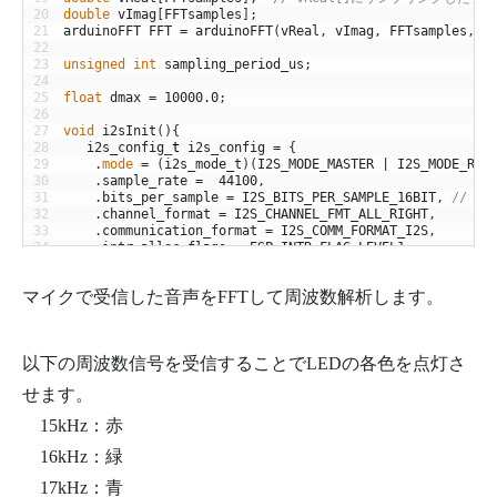
20
double
vImag
[
FFTsamples
]
;
21
arduinoFFT
FFT
=
arduinoFFT
(
vReal
,
vImag
,
FFTsamples
,
S
22
23
unsigned
int
sampling_period_us
;
24
25
float
dmax
=
10000.0
;
26
27
void
i2sInit
(
)
{
28
i2s_config
_
t
i2s_config
=
{
29
.
mode
=
(
i2s_mode_t
)
(
I2S_MODE_MASTER
|
I2S_MODE_RX
30
.
sample_rate
=
44100
,
31
.
bits_per_sample
=
I2S_BITS_PER_SAMPLE_16BIT
,
// is
32
.
channel_format
=
I2S_CHANNEL_FMT_ALL_RIGHT
,
33
.
communication_format
=
I2S_COMM_FORMAT_I2S
,
34
.
intr_alloc_flags
=
ESP_INTR_FLAG_LEVEL1
,
35
.
dma_buf_count
=
2
,
36
.
dma_buf_len
=
128
,
マイクで受信した音声をFFTして周波数解析します。
37
}
;
38
39
i2s_pin_config
_
t
pin_config
;
40
pin_config
.
bck_io_num
=
I2S_PIN_NO_CHANGE
;
以下の周波数信号を受信することでLEDの各色を点灯さ
41
pin_config
.
ws_io_num
=
PIN_CLK
;
42
pin_config
.
data_out_num
=
I2S_PIN_NO_CHANGE
;
せます。
43
pin_config
.
data_in_num
=
PIN_DATA
;
44
15kHz：赤
45
46
i2s_driver_install
(
I2S_NUM_0
,
&
i2s_config
,
0
,
NULL
)
;
16kHz：緑
47
i2s_set_pin
(
I2S_NUM_0
,
&
pin_config
)
;
48
i2s_set_clk
(
I2S_NUM_0
,
44100
,
I2S_BITS_PER_SAMPLE_16
17kHz：青