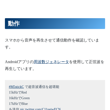
79
while
(
(
micros
(
)
-
t
)
<
sampling_period_us
)
;
80
}
81
82
FFT
.
Windowing
(
FFT_WIN_TYP_HAMMING
,
FFT_FORWARD
)
;
//
83
FFT
.
Compute
(
FFT_FORWARD
)
;
// FFT処理(複素数で計算)
84
FFT
.
ComplexToMagnitude
(
)
;
// 複素数を実数に変換
動作
85
86
int
nsamples
=
FFTsamples
/
2
;
87
88
for
(
int
band
=
0
;
band
<
nsamples
;
band
++
)
{
89
float
d
=
vReal
[
band
]
/
dmax
;
スマホから音声を再生させて通信動作を確認していま
90
Serial
.
print
(
band
)
;
91
Serial
.
print
(
" : "
)
;
す。
92
Serial
.
print
(
(
band
*
1.0
*
SAMPLING_FREQUENCY
)
/
FF
93
Serial
.
print
(
"kHz : "
)
;
94
Serial
.
println
(
d
)
;
95
}
Androidアプリの
周波数ジェネレータ
を使用して正弦波を
96
97
//15kHz
再生しています。
98
if
(
vReal
[
87
]
/
dmax
>
0.3
)
{
99
red
=
0xff
;
100
}
else
{
101
red
=
0x00
;
102
}
#M5stickC
で超音波通信を超堪能
103
//16kHz
15kHzでRed
104
if
(
vReal
[
93
]
/
dmax
>
0.3
)
{
105
green
=
0xff
;
16kHzでGreen
106
}
else
{
107
17kHzでBlue
green
=
0x00
;
108
}
を送信
pic.twitter.com/C11uejwFCN