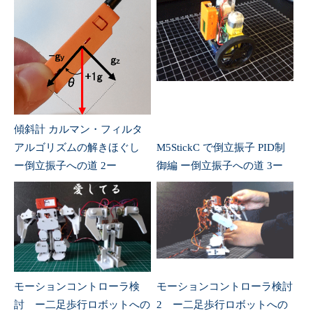
傾斜計 カルマン・フィルタ
アルゴリズムの解きほぐし
M5StickC で倒立振子 PID制
ー倒立振子への道 2ー
御編 ー倒立振子への道 3ー
モーションコントローラ検
モーションコントローラ検討
討 ー二足歩行ロボットへの
2 ー二足歩行ロボットへの