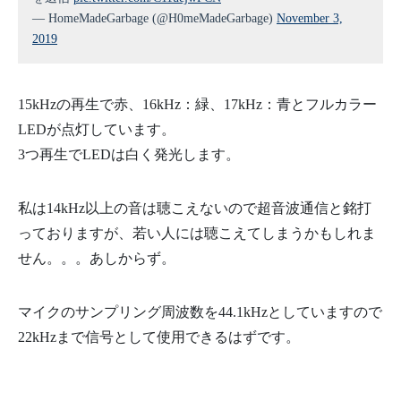
109
//17kHz
110
if
(
vReal
[
99
]
/
dmax
>
0.3
)
{
— HomeMadeGarbage (@H0meMadeGarbage)
November 3,
111
blue
=
0xff
;
2019
112
}
else
{
113
blue
=
0x00
;
114
}
115
116
uint32
_
t
RGB888
=
red
<<
16
|
green
<<
8
|
blue
;
15kHzの再生で赤、16kHz：緑、17kHz：青とフルカラー
117
Serial
.
println
(
RGB888
)
;
118
for
(
int
i
=
0
;
i
<
6
;
i
++
)
{
LEDが点灯しています。
119
pixels
.
setPixelColor
(
i
,
RGB888
)
;
120
}
3つ再生でLEDは白く発光します。
121
pixels
.
show
(
)
;
122
123
//ディスプレイ用にRGB565に変換
124
uint16
_
t
RGB565
=
(
(
(
RGB888
>>
19
)
&
0x1f
)
<<
11
)
|
(
私は14kHz以上の音は聴こえないので超音波通信と銘打
125
M5
.
Lcd
.
fillScreen
(
RGB565
)
;
っておりますが、若い人には聴こえてしまうかもしれま
126
}
127
せん。。。あしからず。
128
void
loop
(
)
{
129
}
マイクのサンプリング周波数を44.1kHzとしていますので
22kHzまで信号として使用できるはずです。