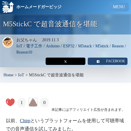
ホームメードガービッジ
MENU
M5StickC で超音波通信を堪能
お父ちゃん
2019.11.3
IoT
/
電子工作
/
Arduino
/
ESP32
/
M5stack
/
M5stick
/
Reason
/
Reason10
FACEBOOK
Home
>
IoT
>
M5StickC で超音波通信を堪能
1
0
本記事にはアフィリエイト広告が含まれます。
以前、
Chirp
というプラットフォームを使用して可聴帯域
での音声通信を試してみました。