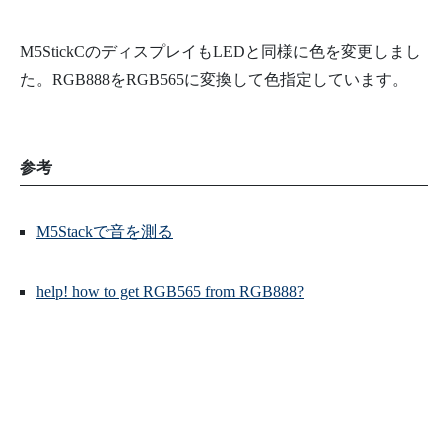
49
}
50
51
void
mic_record
_
task
(
void
*
arg
)
{
52
while
(
1
)
{
M5StickCのディスプレイもLEDと同様に色を変更しまし
53
i2s_read_bytes
(
I2S_NUM_0
,
(
char
*
)
BUFFER
,
READ_LEN
,
(
10
54
adcBuffer
=
(
uint16_t
*
)
BUFFER
;
た。RGB888をRGB565に変換して色指定しています。
55
fft
(
)
;
56
vTaskDelay
(
100
/
portTICK_RATE_MS
)
;
57
}
58
}
59
60
void
setup
(
)
{
参考
61
Serial
.
begin
(
115200
)
;
62
M5
.
begin
(
)
;
63
M5
.
Axp
.
ScreenBreath
(
9
)
;
64
M5Stackで音を測る
65
pixels
.
begin
(
)
;
66
pixels
.
setBrightness
(
50
)
;
67
68
sampling_period_us
=
round
(
1000000
*
(
1.0
/
SAMPLING_
help! how to get RGB565 from RGB888?
69
70
i2sInit
(
)
;
71
xTaskCreatePinnedToCore
(
mic_record_task
,
"mic_record_t
72
}
73
74
void
fft
(
)
{
75
for
(
int
i
=
0
;
i
<
FFTsamples
;
i
++
)
{
76
unsigned
long
t
=
micros
(
)
;
77
vReal
[
i
]
=
adcBuffer
[
i
]
;
78
vImag
[
i
]
=
0
;