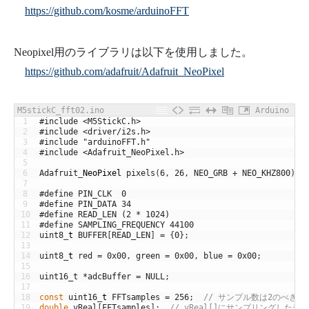
https://github.com/kosme/arduinoFFT
Neopixel用のライブラリは以下を使用しました。
https://github.com/adafruit/Adafruit_NeoPixel
M5stickC_fft02.ino
Arduino
1
#include <M5StickC.h>
2
#include <driver/i2s.h>
3
#include "arduinoFFT.h"
4
#include <Adafruit_NeoPixel.h>
5
6
Adafruit
_
NeoPixel
pixels
(
6
,
26
,
NEO_GRB
+
NEO_KHZ800
)
;
7
8
#define PIN_CLK  0
9
#define PIN_DATA 34
10
#define READ_LEN (2 * 1024)
11
#define SAMPLING_FREQUENCY 44100
12
uint8
_
t
BUFFER
[
READ_LEN
]
=
{
0
}
;
13
14
uint8
_
t
red
=
0x00
,
green
=
0x00
,
blue
=
0x00
;
15
16
uint16_t
*
adcBuffer
=
NULL
;
17
18
const
uint16
_
t
FFTsamples
=
256
;
// サンプル数は2のべき乗
19
double
vReal
[
FFTsamples
]
;
// vReal[]にサンプリングした