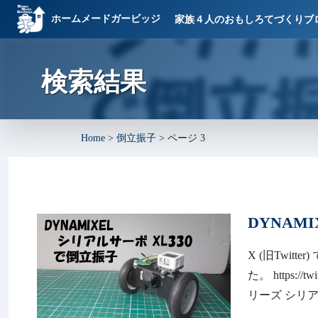
ホームメードガービッジ
家族４人のおもしろてづくりブ
検索結果
Home
>
倒立振子
>
ページ 3
DYNAM
X (旧Twi
た。 https://tw
リーズ シリアル