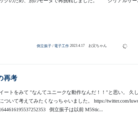
の再考
イートをみて "なんてユニークな動作なんだ！！"と思い。 久
て考えてみたくなっちゃいました。 https://twitter.com/luwu
tus/1644616195537252353 倒立振子は以前 M5Stic...
電子工作
2023.4.13 お父ちゃん
kC で倒立振子 Blynk でコントロール ー倒立振
ー
たM5StickCによる倒立振子を前進/後進/旋回動作できるよう
tps://homemadegarbage.com/bala03 倒立振子自体の制御は前回
御です。タイヤの回転などを加味したより安定した制御方法は現
までかかるかな...