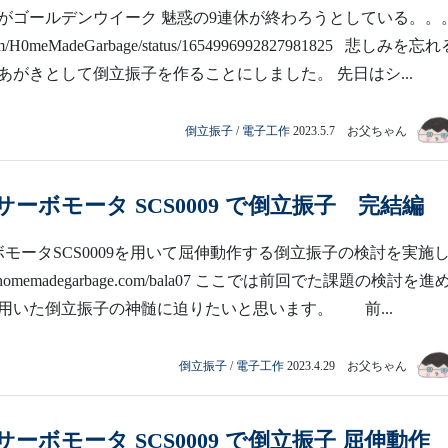
がゴールデンウイーク 魅惑の9連休が終わろうとしている。。。
er.com/H0meMadeGarbage/status/1654996992827981825 悲しみを忘
あがきとして倒立振子を作ることにしました。 先日はシ...
倒立振子
/
電子工作
2023.5.7 お父ちゃん
ーボモータ SCS0009 で倒立振子 完結編
モータSCS0009を用いて屈伸動作する倒立振子の検討を実施
://homemadegarbage.com/bala07 ここでは前回でた課題の検討を進
用いた倒立振子の神髄に迫りたいと思います。 前...
倒立振子
/
電子工作
2023.4.29 お父ちゃん
ーボモータ SCS0009 で倒立振子 屈伸動作