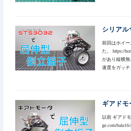
シリアルサ
前回はホイー
た。 https:
があり縦横無
速度をガッチリ
ギアドモ
以前 ギアドモー
ge.com/