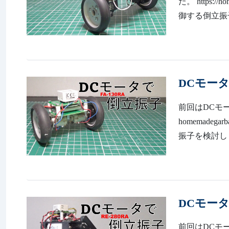
た。 https:
御する倒立振子を再び
DCモータ
前回はDCモータ
homemade
振子を検討しま
DCモー
前回はDCモータ