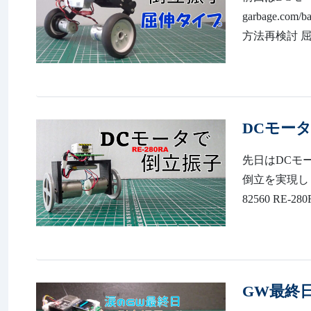
garbage.
方法再検討 
DCモータ
先日はDCモー
倒立を実現しました。 
82560 RE
GW最終