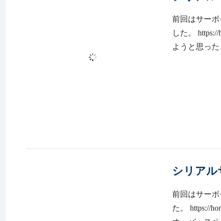
前回はサーボ
した。 https
ようと思ったきっ
シリアルサ
前回はサーボ
た。 https:/
オーバース
モー...