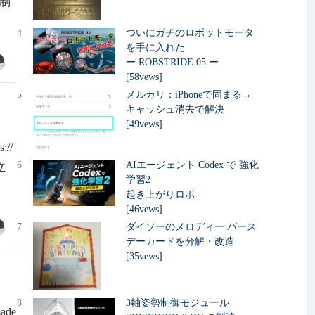
を制
4
ついにガチのロボットモータ
を手に入れた
ー ROBSTRIDE 05 ー
[58vews]
5
メルカリ：iPhoneで固まる→
キャッシュ消去で解決
[49vews]
//
6
AIエージェント Codex で 強化
立
学習2
起き上がりロボ
[46vews]
7
ダイソーのメロディー バース
デーカードを分解・改造
[35vews]
8
3軸姿勢制御モジュール
ade