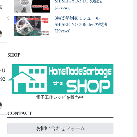
SHISEIGYO-3 DC の製法
御
[35vews]
9
3軸姿勢制御モジュール
SHISEIGYO-3 Roller の製法
[29vews]
SHOP
がり
092
電子工作レシピを販売中!
CONTACT
お問い合わせフォーム