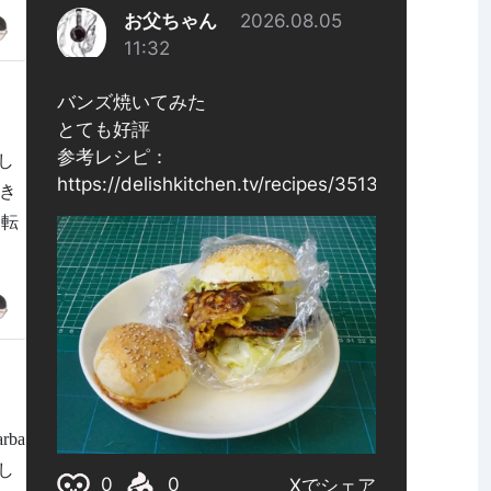
し
つき
回転
rba
試し