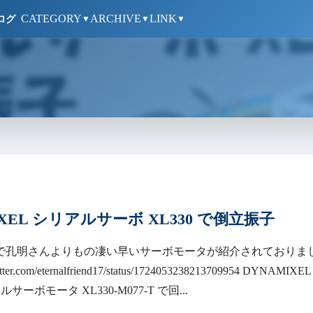
CATEGORY
ARCHIVE
LINK
ログ
▼
▼
▼
IXEL シリアルサーボ XL330 で倒立振子
tter) で孔明さんよりもの凄い早いサーボモータが紹介されておりま
itter.com/eternalfriend17/status/1724053238213709954 DYNAMIXE
サーボモータ XL330-M077-T で回...