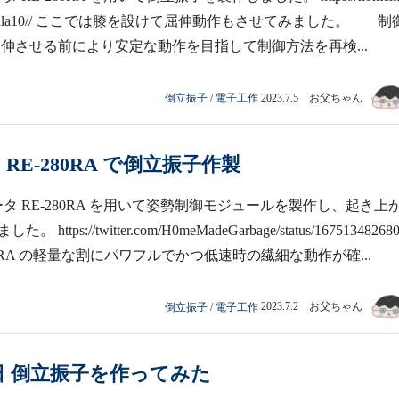
com/bala10// ここでは膝を設けて屈伸動作もさせてみました。 制
屈伸させる前により安定な動作を目指して制御方法を再検...
倒立振子
/
電子工作
2023.7.5 お父ちゃん
 RE-280RA で倒立振子作製
タ RE-280RA を用いて姿勢制御モジュールを製作し、起き上
https://twitter.com/H0meMadeGarbage/status/16751348268
-280RA の軽量な割にパワフルでかつ低速時の繊細な動作が確...
倒立振子
/
電子工作
2023.7.2 お父ちゃん
日 倒立振子を作ってみた