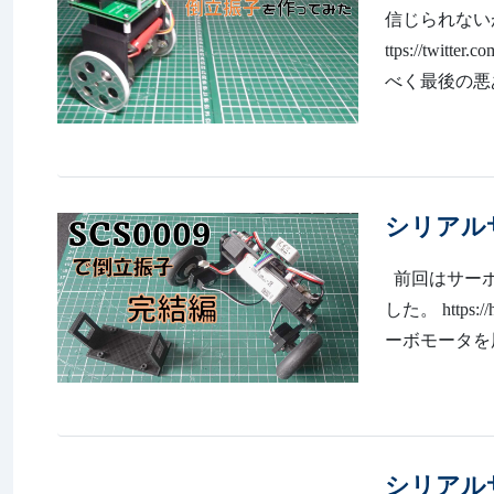
信じられない
ttps://twitt
べく最後の悪
シリアルサ
前回はサーボ
した。 https
ーボモータを
シリアルサ