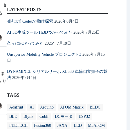
 h
LATEST POSTS
れる
4脚ロボ Codexで動作探索
2026年8月4日
AI 3D生成ツール Hi3Dつかってみた
2026年7月26日
久々にPOVってみた
2026年7月19日
Unsuperior Mobility Vehicle プロジェクト3
2026年7月15
日
DYNAMIXEL シリアルサーボ XL330 車輪倒立振子の製
しま
法
2026年7月4日
め サ
TAGS
Adafruit
AI
Arduino
ATOM Matrix
BLDC
BLE
Blynk
Cubli
DCモータ
ESP32
FEETECH
Fusion360
JAXA
LED
M5ATOM