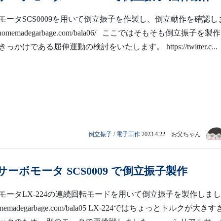
モータSCS0009を用いて倒立振子を作製し、倒立動作を確認し
://homemadegarbage.com/bala06/ ここではそもそも倒立振子を製
かけである屈伸運動の検討をいたします。 https://twitter.c...
倒立振子
/
電子工作
2023.4.22 お父ちゃん
ーボモータ SCS0009 で倒立振子製作
モータLX-224の連続回転モードを用いて倒立振子を製作しま
/homemadegarbage.com/bala05 LX-224ではちょっとトルクが大き
ペックのため、別のモータで再挑戦しました。 シリアルサー
倒立振子
/
電子工作
2023.4.17 お父ちゃん