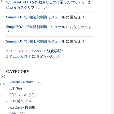
で8ServoHAT1.1を作動させるのに沼ったのでメモ | ま
にゅまるスクリプト。
より
SimpleFOC で3軸姿勢制御モジュール
匿名
に
より
しぶ
SimpleFOC で3軸姿勢制御モジュール
お父ちゃん
に
よ
_d
り
SimpleFOC で3軸姿勢制御モジュール
匿名
に
より
AIエージェント Codex で 強化学習2
起き上がりロボ
お父ちゃん
に
より
子
CATEGORY
Advent Calendar
(175)
にい
IoT
(69)
と同
PC / スマホ
(49)
在勉
POV製作
(26)
Raspberry Pi
(88)
Web
(109)