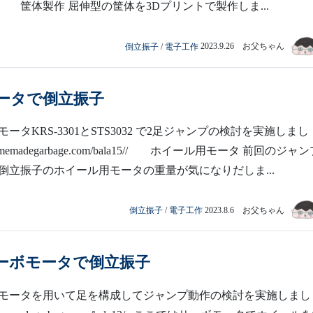
 筐体製作 屈伸型の筐体を3Dプリントで製作しま...
倒立振子
/
電子工作
2023.9.26 お父ちゃん
ータで倒立振子
ータKRS-3301とSTS3032 で2足ジャンプの検討を実施しまし
//homemadegarbage.com/bala15// ホイール用モータ 前回のジャ
倒立振子のホイール用モータの重量が気になりだしま...
倒立振子
/
電子工作
2023.8.6 お父ちゃん
ーボモータで倒立振子
モータを用いて足を構成してジャンプ動作の検討を実施しまし