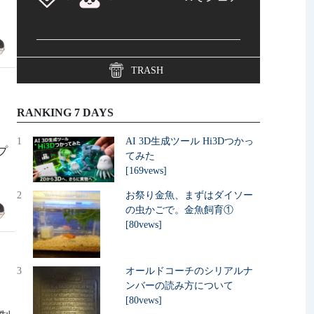
TRASH
RANKING 7 DAYS
1
AI 3D生成ツール Hi3Dつかっ
ンプ
てみた
[169vews]
2
お祭り金魚、まずはダイソー
の虫かごで。金魚飼育①
[80vews]
3
オールドコーチのシリアルナ
ンバーの読み方について
[80vews]