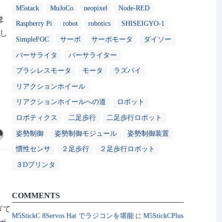
M5stack
MuJoCo
neopixel
Node-RED
ま
Raspberry Pi
robot
robotics
SHISEIGYO-1
作し
SimpleFOC
サーボ
サーボモータ
ダイソー
バーサライタ
バーサライター
ブラシレスモータ
モータ
ラズパイ
リアクションホイール
リアクションホイールへの道
ロボット
ロボティクス
二足歩行
二足歩行ロボット
姿勢制御
姿勢制御モジュール
姿勢制御装置
し
慣性センサ
２足歩行
２足歩行ロボット
すぎて
ボ
３Dプリンタ
COMMENTS
M5StickC 8Servos Hat でラジコンを堪能
M5StickCPlus
に