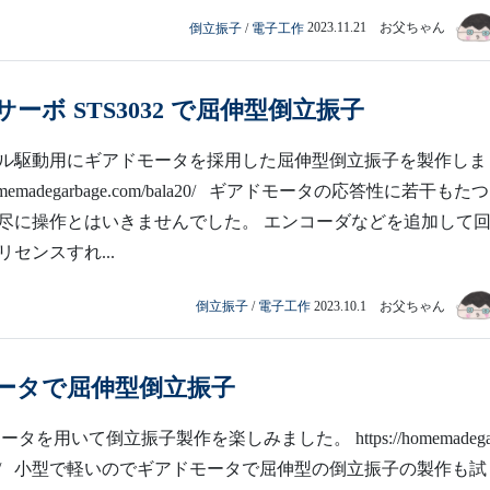
倒立振子
/
電子工作
2023.11.21 お父ちゃん
ーボ STS3032 で屈伸型倒立振子
ル駆動用にギアドモータを採用した屈伸型倒立振子を製作しま
//homemadegarbage.com/bala20/ ギアドモータの応答性に若干もた
尽に操作とはいきませんでした。 エンコーダなどを追加して
センスすれ...
倒立振子
/
電子工作
2023.10.1 お父ちゃん
ータで屈伸型倒立振子
タを用いて倒立振子製作を楽しみました。 https://homemadega
bala16// 小型で軽いのでギアドモータで屈伸型の倒立振子の製作も