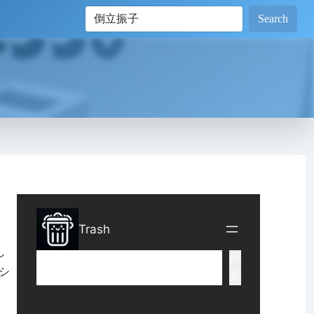
Search
し
Lシ