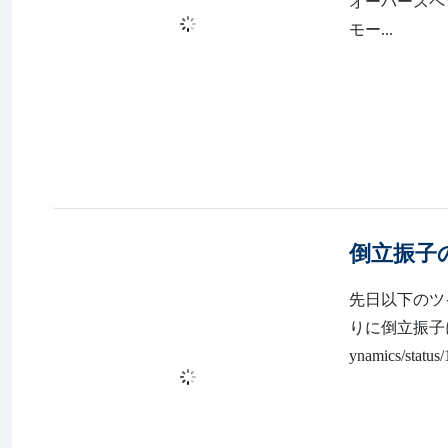
倒立振子
先日以下のツ
りに倒立振子につい
ynamics/sta
M5Stic
への道 4
前回、実現でき
たしました。 ht
様にPID制
強中です。いつ