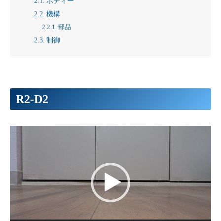
ボディー
機構
部品
制御
R2-D2
動
画
プ
レ
ー
ヤ
ー