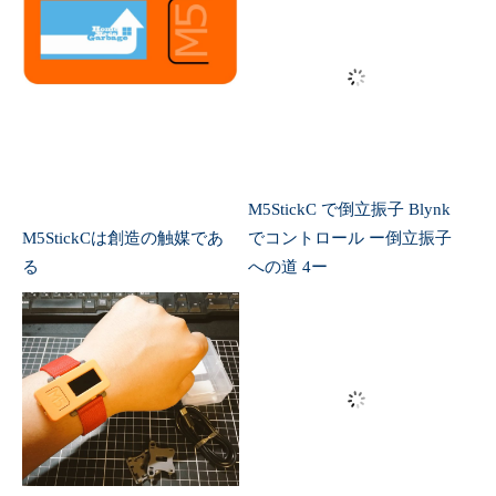
M5StickC で倒立振子 Blynk
M5StickCは創造の触媒であ
でコントロール ー倒立振子
る
への道 4ー