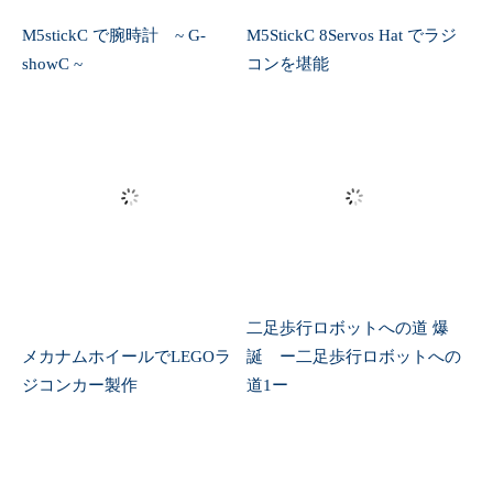
M5stickC で腕時計 ~ G-
M5StickC 8Servos Hat でラジ
showC ~
コンを堪能
二足歩行ロボットへの道 爆
メカナムホイールでLEGOラ
誕 ー二足歩行ロボットへの
ジコンカー製作
道1ー