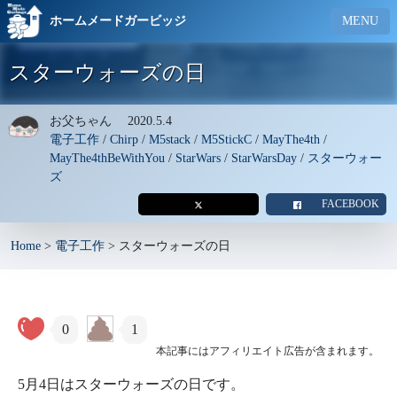
ホームメードガービッジ
MENU
スターウォーズの日
お父ちゃん
2020.5.4
電子工作
/
Chirp
/
M5stack
/
M5StickC
/
MayThe4th
/
MayThe4thBeWithYou
/
StarWars
/
StarWarsDay
/
スターウォー
ズ
FACEBOOK
Home
>
電子工作
>
スターウォーズの日
0
1
本記事にはアフィリエイト広告が含まれます。
5月4日はスターウォーズの日です。