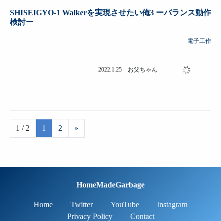
1 / 2
1
2
»
HomeMadeGarbage
Home
Twitter
YouTube
Instagram
Privacy Policy
Contact
© HomeMadeGarbage All rights reserved.