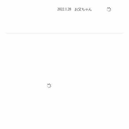
SHISEIGYO-1 Walkerを実現させたい俺3 ーバランス動作
検討ー
電子工作
2022.1.25 お父ちゃん