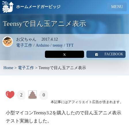
ホームメードガービッジ
MENU
Teensyで目ん玉アニメ表示
お父ちゃん
2017.4.12
電子工作
/
Arduino
/
teensy
/
TFT
FACEBOOK
Home
>
電子工作
>
Teensyで目ん玉アニメ表示
2
0
本記事にはアフィリエイト広告が含まれます。
小型マイコンTeensy3.2を購入したので目ん玉アニメ表示
テスト実施しました。