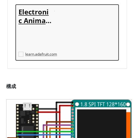
Electroni
c Animat
ed Eyes u
sing Teen
sy 3.1/3.2
learn.adafruit.com
構成