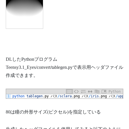
DLしたPythonプログラム
Teensy3.1_Eyes/convert/tablegen.pyで表示用ヘッダファイル
作成できます。
Python
1
python 
tablegen
.
py
パス
/
sclera
.
png
パス
/
iris
.
png
パス
/
upper
80は瞳の外形サイズ(ピクセル)を指定している