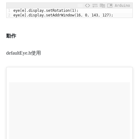
Arduino
1
eye
[
e
]
.
display
.
setRotation
(
1
)
;
2
eye
[
e
]
.
display
.
setAddrWindow
(
16
,
0
,
143
,
127
)
;
動作
defaultEye.h使用