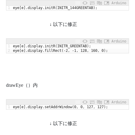
Arduino
1
eye
[
e
]
.
display
.
initR
(
INITR_144GREENTAB
)
;
↓ 以下に修正
Arduino
1
eye
[
e
]
.
display
.
initR
(
INITR_GREENTAB
)
;
2
eye
[
e
]
.
display
.
fillRect
(
-
2
,
-
1
,
128
,
160
,
0
)
;
drawEye（）内
Arduino
1
eye
[
e
]
.
display
.
setAddrWindow
(
0
,
0
,
127
,
127
)
;
↓ 以下に修正