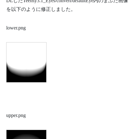
DLしたTeensy3.1_Eyes/convert/defaultEye内のまぶた画像
を以下のように修正しました。
lower.png
upper.png