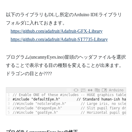
以下のライブラリもDLし所定のArduino IDEライブラリ
フォルダに入れておきます。
https://github.com/adafruit/Adafruit-GFX-Library
https://github.com/adafruit/Adafruit-ST7735-Library
プログラム(uncannyEyes.ino)冒頭のヘッダファイルを選択
することで表示する目の種類を変えることが出来ます。
ドラゴンの目とか????
Arduino
1
// Enable ONE of these #includes -- HUGE graphics tables 
2
#include "defaultEye.h"        // Standard human-ish haze
3
//#include "noScleraEye.h"       // Large iris, no sclera
4
//#include "dragonEye.h"         // Slit pupil fiery drag
5
//#include "goatEye.h"           // Horizontal pupil goat