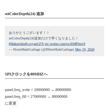
152
startTime
=
millis
(
)
;
153
154
lcd
.
drawJpg
(
pic0
,
sizeof
(
pic0
)
/
sizeof
(
byte
)
,
0
,
0
,
155
lcd
.
drawJpg
(
pic1
,
sizeof
(
pic0
)
/
sizeof
(
byte
)
,
0
,
0
,
setColorDepth(24) 追加
156
lcd
.
drawJpg
(
pic2
,
sizeof
(
pic0
)
/
sizeof
(
byte
)
,
0
,
0
,
157
lcd
.
drawJpg
(
pic3
,
sizeof
(
pic0
)
/
sizeof
(
byte
)
,
0
,
0
,
158
lcd
.
drawJpg
(
pic4
,
sizeof
(
pic0
)
/
sizeof
(
byte
)
,
0
,
0
,
159
lcd
.
drawJpg
(
pic5
,
sizeof
(
pic0
)
/
sizeof
(
byte
)
,
0
,
0
,
160
lcd
.
drawJpg
(
pic6
,
sizeof
(
pic0
)
/
sizeof
(
byte
)
,
0
,
0
,
ありがとうございます！！
161
lcd
.
drawJpg
(
pic7
,
sizeof
(
pic0
)
/
sizeof
(
byte
)
,
0
,
0
,
162
lcd
.
drawJpg
(
pic8
,
sizeof
(
pic0
)
/
sizeof
(
byte
)
,
0
,
0
,
setColorDepth(24)追加だけで早くなりました！
163
lcd
.
drawJpg
(
pic9
,
sizeof
(
pic0
)
/
sizeof
(
byte
)
,
0
,
0
,
#Makerfabs
#LovyanGFX
pic.twitter.com/twXlMPlmv9
164
165
Serial
.
println
(
millis
(
)
-
startTime
)
;
— HomeMadeGarbage (@H0meMadeGarbage)
May 19, 2020
166
}
SPIクロックを80MHZへ
panel.freq_write = 20000000 → 80000000
panel.freq_fill = 27000000 → 80000000
に変更