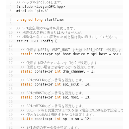
3
// ヘッダをincludeします。
4
#include <LovyanGFX.hpp>
5
#include "pic.h"
6
7
unsigned
long
startTime
;
8
9
// SPI設定用の構造体を用意します。
10
// 構造体の名称に決まりはありませんが、
11
// 構造体の各メンバ変数の名前と型は例の通りにしてください。
12
struct
LGFX
_
Config
{
13
14
// 使用するSPIを VSPI_HOST または HSPI_HOST で設定します。
15
static
constexpr
spi_host_device
_
t
spi_host
=
VSPI_HO
16
17
// 使用するDMAチャンネルを 1か2で設定します。
18
// 使用しない場合は省略するか0を設定します。
19
static
constexpr
int
dma_channel
=
1
;
20
21
// SPIのSCLKのピン番号を設定します。
22
static
constexpr
int
spi_sclk
=
14
;
23
24
// SPIのMOSIのピン番号を設定します。
25
static
constexpr
int
spi_mosi
=
13
;
26
27
// SPIのMISOのピン番号を設定します。
28
// SDカード等と共通のSPIバスを使う場合はMISOも必ず設定して
29
// 使わない場合は省略するか-1を設定します。
30
static
constexpr
int
spi_miso
=
12
;
31
32
// SPI通信のデータ長を指定します。