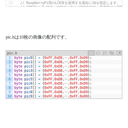
33
// RaspberryPi用のLCD等を使用する場合に16を指定します。
34
// 省略時は 8 です。大抵のパネルは8ですので、基本的には省略
35
//static constexpr int spi_dlen = 16;
36
}
;
37
38
// 用意した設定用の構造体を、LGFX_SPIクラスにテンプレート引
39
static
lgfx
::
LGFX_SPI
<
LGFX_Config
>
lcd
;
40
static
LGFX
_
Sprite
sprite
(
&
lcd
)
;
pic.hは10枚の画像の配列です。
41
42
43
// Panelクラスのインスタンスを作成します。使用するパネルにあ
44
static
lgfx
::
Panel
_
ST7789
panel
;
pic.h
45
1
byte
pic0
[
]
=
{
0xFF
,
0xD8
,
‥
,
0xFF
,
0xD9
}
;
46
void
setup
(
void
)
{
2
byte
pic1
[
]
=
{
0xFF
,
0xD8
,
‥
,
0xFF
,
0xD9
}
;
47
Serial
.
begin
(
115200
)
;
3
byte
pic2
[
]
=
{
0xFF
,
0xD8
,
‥
,
0xFF
,
0xD9
}
;
48
4
byte
pic3
[
]
=
{
0xFF
,
0xD8
,
‥
,
0xFF
,
0xD9
}
;
49
// パネルクラスに各種設定値を代入していきます。
5
byte
pic4
[
]
=
{
0xFF
,
0xD8
,
‥
,
0xFF
,
0xD9
}
;
50
// （LCD一体型製品のパネルクラスを選択した場合は、
6
byte
pic5
[
]
=
{
0xFF
,
0xD8
,
‥
,
0xFF
,
0xD9
}
;
51
//   製品に合った初期値が設定されているので設定は不要です）
7
byte
pic6
[
]
=
{
0xFF
,
0xD8
,
‥
,
0xFF
,
0xD9
}
;
52
8
byte
pic7
[
]
=
{
0xFF
,
0xD8
,
‥
,
0xFF
,
0xD9
}
;
53
// 通常動作時のSPIクロックを設定します。
9
byte
pic8
[
]
=
{
0xFF
,
0xD8
,
‥
,
0xFF
,
0xD9
}
;
54
// ESP32のSPIは80MHzを整数で割った値のみ使用可能です。
10
byte
pic9
[
]
=
{
0xFF
,
0xD8
,
‥
,
0xFF
,
0xD9
}
;
55
// 設定した値に一番近い設定可能な値が使用されます。
56
panel
.
freq_write
=
80000000
;
57
//panel.freq_write = 20000000;
58
59
// 単色の塗り潰し処理時のSPIクロックを設定します。
60
// 基本的にはfreq_writeと同じ値を設定しますが、
61
// より高い値を設定しても動作する場合があります。
62
panel
.
freq_fill
=
80000000
;