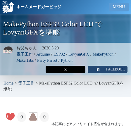
ホームメードガービッジ
MENU
MakePython ESP32 Color LCD で
LovyanGFXを堪能
お父ちゃん
2020.5.20
電子工作
/
Arduino
/
ESP32
/
LovyanGFX
/
MakePython
/
Makerfabs
/
Party Parrot
/
Python
FACEBOOK
Home
>
電子工作
>
MakePython ESP32 Color LCD で LovyanGFXを
堪能
0
0
本記事にはアフィリエイト広告が含まれます。