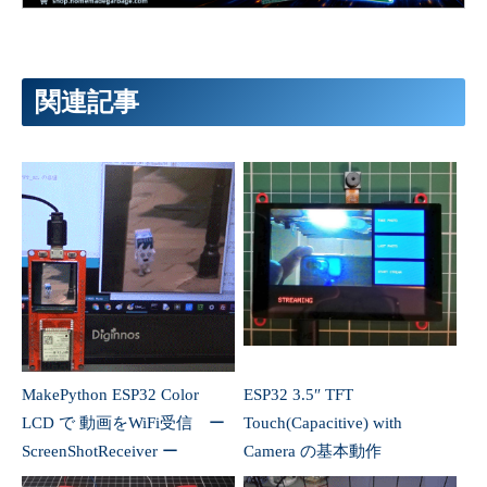
関連記事
MakePython ESP32 Color
ESP32 3.5″ TFT
LCD で 動画をWiFi受信 ー
Touch(Capacitive) with
ScreenShotReceiver ー
Camera の基本動作