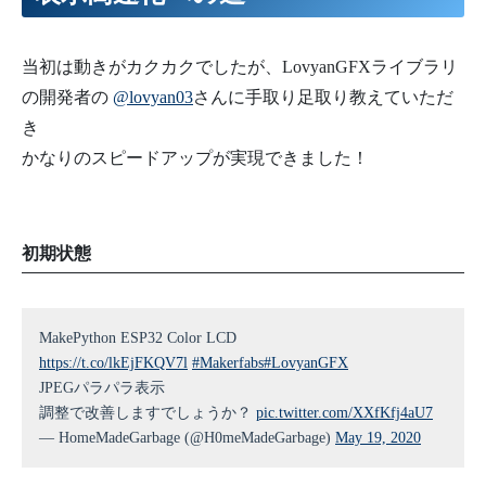
122
123
// パネルの実際のピクセル数（幅と高さ）を設定します。
124
// 省略時はパネルクラスのデフォルト値が使用されます。
125
panel
.
panel_width
=
240
;
当初は動きがカクカクでしたが、LovyanGFXライブラリ
126
panel
.
panel_height
=
240
;
127
の開発者の
@lovyan03
さんに手取り足取り教えていただ
128
// パネルのオフセット量を設定します。
129
// 省略時はパネルクラスのデフォルト値が使用されます。
き
130
panel
.
offset_x
=
0
;
131
panel
.
offset_y
=
0
;
かなりのスピードアップが実現できました！
132
133
// setRotationの初期化直後の値を設定します。
134
panel
.
rotation
=
0
;
135
136
// setRotationを使用した時の向きを変更したい場合、offset_r
137
// setRotation(0)での向きを 1の時の向きにしたい場合、 1を
初期状態
138
panel
.
offset_rotation
=
0
;
139
140
141
// 設定を終えたら、LGFXのsetPanel関数でパネルのポインタを渡
142
lcd
.
setPanel
(
&
panel
)
;
MakePython ESP32 Color LCD
143
144
// SPIバスの初期化とパネルの初期化を実行すると使用可能になり
https://t.co/lkEjFKQV7l
#Makerfabs
#LovyanGFX
145
lcd
.
init
(
)
;
JPEGパラパラ表示
146
lcd
.
startWrite
(
)
;
147
lcd
.
setColorDepth
(
24
)
;
調整で改善しますでしょうか？
pic.twitter.com/XXfKfj4aU7
148
}
— HomeMadeGarbage (@H0meMadeGarbage)
May 19, 2020
149
150
151
void
loop
(
void
)
{