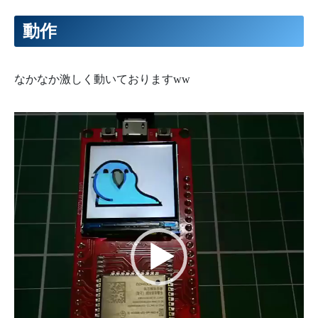
63
//panel.freq_fill  = 27000000;
64
動作
65
// LCDから画素データを読取る際のSPIクロックを設定します。
66
panel
.
freq_read
=
16000000
;
67
68
// SPI通信モードを0~3から設定します。
69
panel
.
spi_mode
=
0
;
なかなか激しく動いておりますww
70
71
// データ読み取り時のSPI通信モードを0~3から設定します。
72
panel
.
spi_mode_read
=
0
;
73
動
74
// 画素読出し時のダミービット数を設定します。
75
// 画素読出しでビットずれが起きる場合に調整してください。
画
76
panel
.
len_dummy_read_pixel
=
8
;
77
プ
78
// データの読取りが可能なパネルの場合はtrueを、不可の場合はfa
79
// 省略時はtrueになります。
レ
80
panel
.
spi_read
=
true
;
ー
81
82
// データの読取りMOSIピンで行うパネルの場合はtrueを設定しま
ヤ
83
// 省略時はfalseになります。
84
panel
.
spi_3wire
=
false
;
ー
85
86
// LCDのCSを接続したピン番号を設定します。
87
// 使わない場合は省略するか-1を設定します。
88
panel
.
spi_cs
=
15
;
89
90
// LCDのDCを接続したピン番号を設定します。
91
panel
.
spi_dc
=
22
;
92