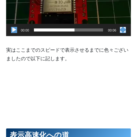
93
// LCDのRSTを接続したピン番号を設定します。
94
// 使わない場合は省略するか-1を設定します。
95
panel
.
gpio_rst
=
21
;
96
97
// LCDのバックライトを接続したピン番号を設定します。
98
// 使わない場合は省略するか-1を設定します。
00:00
00:06
99
panel
.
gpio_bl
=
5
;
100
101
// バックライト使用時、輝度制御に使用するPWMチャンネル番号を
102
// PWM輝度制御を使わない場合は省略するか-1を設定します。
実はここまでのスピードで表示させるまでに色々ござい
103
panel
.
pwm_ch_bl
=
-
1
;
104
ましたので以下に記します。
105
// バックライト点灯時の出力レベルがローかハイかを設定します。
106
// 省略時は true。true=HIGHで点灯 / false=LOWで点灯にな
107
panel
.
backlight_level
=
true
;
108
109
// invertDisplayの初期値を設定します。trueを設定すると反
110
// 省略時は false。画面の色が反転している場合は設定を変更し
111
panel
.
invert
=
true
;
112
113
// パネルの色順がを設定します。  RGB=true / BGR=false
114
// 省略時はfalse。赤と青が入れ替わっている場合は設定を変更し
115
panel
.
rgb_order
=
false
;
116
117
// パネルのメモリが持っているピクセル数（幅と高さ）を設定しま
118
// 設定が合っていない場合、setRotationを使用した際の座標が
119
// （例：ST7735は 132x162 / 128x160 / 132x132 の３
120
panel
.
memory_width
=
240
;
121
panel
.
memory_height
=
240
;
表示高速化への道