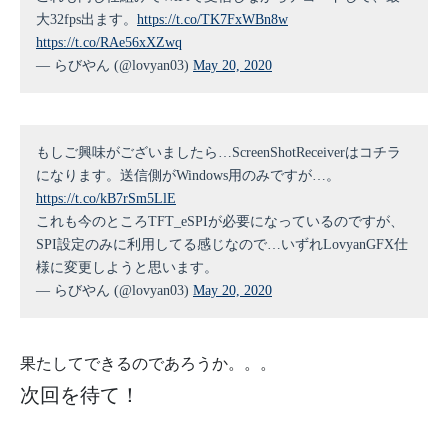
大32fps出ます。
https://t.co/TK7FxWBn8w
https://t.co/RAe56xXZwq
— らびやん (@lovyan03)
May 20, 2020
もしご興味がございましたら…ScreenShotReceiverはコチラ
になります。送信側がWindows用のみですが…。
https://t.co/kB7rSm5LlE
これも今のところTFT_eSPIが必要になっているのですが、
SPI設定のみに利用してる感じなので…いずれLovyanGFX仕
様に変更しようと思います。
— らびやん (@lovyan03)
May 20, 2020
果たしてできるのであろうか。。。
次回を待て！