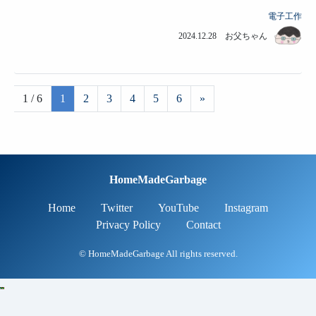
電子工作
2024.12.28 お父ちゃん
1 / 6
1
2
3
4
5
6
»
HomeMadeGarbage
Home
Twitter
YouTube
Instagram
Privacy Policy
Contact
© HomeMadeGarbage All rights reserved.