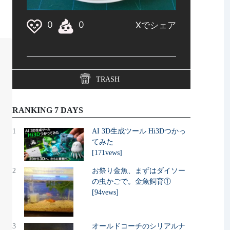
TRASH
RANKING 7 DAYS
1
AI 3D生成ツール Hi3Dつかっ
てみた
[171vews]
2
お祭り金魚、まずはダイソー
の虫かごで。金魚飼育①
[94vews]
3
オールドコーチのシリアルナ