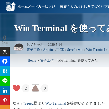
ホームメードガービッジ
家族４人のおもしろてづくりブ
Wio Terminal を使っ
0
シェ
お父ちゃん
2020.5.14
ア
電子工作
/
Arduino
/
LCD
/
Seeed
/
wio
/
Wio Terminal
/
Home
>
電子工作
>
Wio Terminal を使ってみた
2
0
なんと
Seeed
様より
Wio Terminal
を提供いただきました！