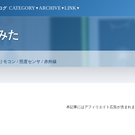
CATEGORY
ARCHIVE
LINK
ログ
▼
▼
▼
てみた
リモコン
/
照度センサ
/
赤外線
本記事にはアフィリエイト広告が含まれま