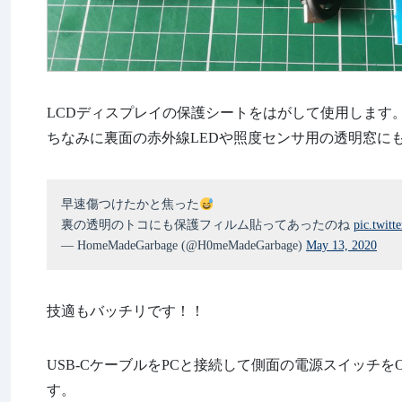
LCDディスプレイの保護シートをはがして使用します
ちなみに裏面の赤外線LEDや照度センサ用の透明窓に
早速傷つけたかと焦った
裏の透明のトコにも保護フィルム貼ってあったのね
pic.twitt
— HomeMadeGarbage (@H0meMadeGarbage)
May 13, 2020
技適もバッチリです！！
USB-CケーブルをPCと接続して側面の電源スイッチをON
す。