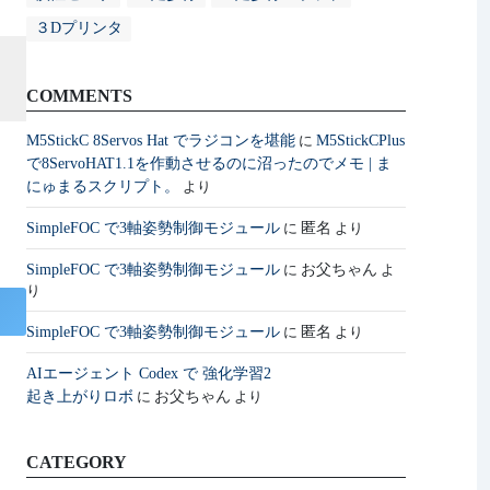
３Dプリンタ
COMMENTS
M5StickC 8Servos Hat でラジコンを堪能
M5StickCPlus
に
で8ServoHAT1.1を作動させるのに沼ったのでメモ | ま
にゅまるスクリプト。
より
SimpleFOC で3軸姿勢制御モジュール
匿名
に
より
SimpleFOC で3軸姿勢制御モジュール
お父ちゃん
に
よ
り
SimpleFOC で3軸姿勢制御モジュール
匿名
に
より
AIエージェント Codex で 強化学習2
起き上がりロボ
お父ちゃん
に
より
CATEGORY