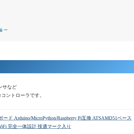
編 ー
度センサなど
ロコントローラです。
 開発ボード Arduino/MicroPython/Raspberry Pi互換 ATSAMD51ベース
バンドWiFi 完全一体設計 技適マーク入り