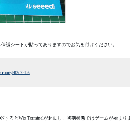
。
も保護シートが貼ってありますのでお気を付けください。
er.com/yHi3o7Pla6
するとWio Terminalが起動し、初期状態ではゲームが始まり