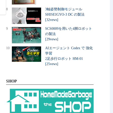
8
3軸姿勢制御モジュール
SHISEIGYO-3 DC の製法
[32vews]
9
SCS0009を用いた4脚ロボット
の製法
[29vews]
10
AIエージェント Codex で 強化
学習
2足歩行ロボット HM-01
[25vews]
SHOP