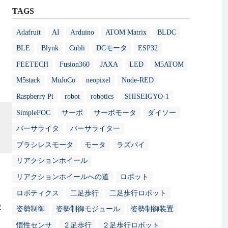
TAGS
Adafruit
AI
Arduino
ATOM Matrix
BLDC
BLE
Blynk
Cubli
DCモータ
ESP32
FEETECH
Fusion360
JAXA
LED
M5ATOM
M5stack
MuJoCo
neopixel
Node-RED
Raspberry Pi
robot
robotics
SHISEIGYO-1
SimpleFOC
サーボ
サーボモータ
ダイソー
バーサライタ
バーサライター
ブラシレスモータ
モータ
ラズパイ
リアクションホイール
リアクションホイールへの道
ロボット
ロボティクス
二足歩行
二足歩行ロボット
ま
姿勢制御
姿勢制御モジュール
姿勢制御装置
慣性センサ
２足歩行
２足歩行ロボット