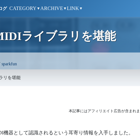
CATEGORY
ARCHIVE
LINK
ログ
▼
▼
▼
でMIDIライブラリを堪能
/
sparkfun
イブラリを堪能
本記事にはアフィリエイト広告が含まれま
B-MIDI機器として認識されるという耳寄り情報を入手しました。