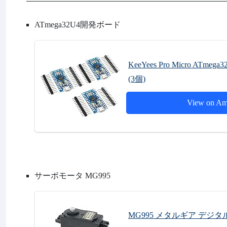
ATmega32U4開発ボード
KeeYees Pro Micro A
(3個)
View on Am
サーボモータ MG995
MG995 メタルギア デジ