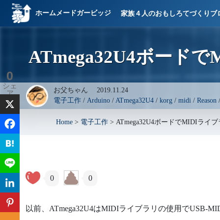
ホームメードガービッジ
家族４人のおもしろてづくりブ
ATmega32U4ボード
0
シェ
お父ちゃん
2019.11.24
ア
電子工作
/
Arduino
/
ATmega32U4
/
korg
/
midi
/
Reason
Home
>
電子工作
>
ATmega32U4ボードでMIDIラ
0
0
以前、ATmega32U4はMIDIライブラリの使用でUS