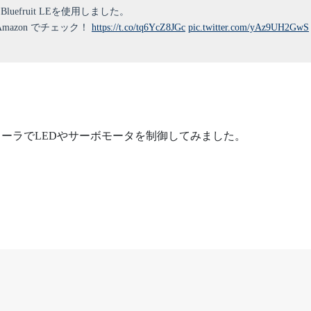
4 Bluefruit LEを使用しました。
 を Amazon でチェック！
https://t.co/tq6YcZ8JGc
pic.twitter.com/yAz9UH2GwS
ントローラでLEDやサーボモータを制御してみました。