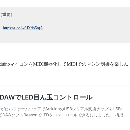
す（重要）
。
https://t.co/w6JXdo5tqA
uinoマイコンをMIDI機器化してMIDIでのマシン制御を楽しん