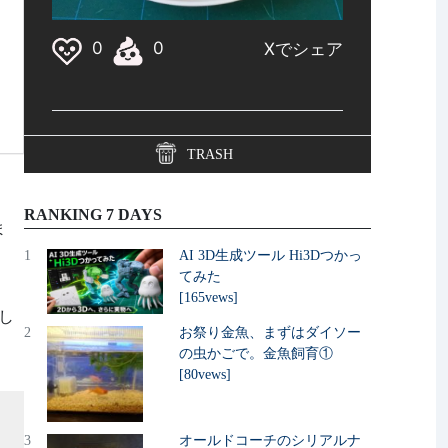
TRASH
RANKING 7 DAYS
ま
1
AI 3D生成ツール Hi3Dつかっ
てみた
[165vews]
し
2
お祭り金魚、まずはダイソー
の虫かごで。金魚飼育①
[80vews]
3
オールドコーチのシリアルナ