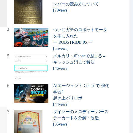
ンバーの読み方について
[79vews]
4
ついにガチのロボットモータ
を手に入れた
ー ROBSTRIDE 05 ー
[55vews]
5
メルカリ：iPhoneで固まる→
キャッシュ消去で解決
[46vews]
6
AIエージェント Codex で 強化
学習2
起き上がりロボ
[44vews]
7
ダイソーのメロディー バース
デーカードを分解・改造
[35vews]