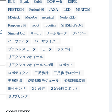
BLE
Blynk
Cubli
DCモータ
ESP32
FEETECH
Fusion360
JAXA
LED
M5ATOM
M5stack
MuJoCo
neopixel
Node-RED
Raspberry Pi
robot
robotics
SHISEIGYO-1
ド
SimpleFOC
サーボ
サーボモータ
ダイソー
バーサライタ
バーサライター
ブラシレスモータ
モータ
ラズパイ
リアクションホイール
リアクションホイールへの道
ロボット
ロボティクス
二足歩行
二足歩行ロボット
姿勢制御
姿勢制御モジュール
姿勢制御装置
慣性センサ
２足歩行
２足歩行ロボット
３Dプリンタ
COMMENTS