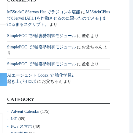
M5StickC 8Servos Hat でラジコンを堪能
M5StickCPlus
に
で8ServoHAT1.1を作動させるのに沼ったのでメモ | ま
にゅまるスクリプト。
より
SimpleFOC で3軸姿勢制御モジュール
匿名
に
より
SimpleFOC で3軸姿勢制御モジュール
お父ちゃん
に
よ
り
SimpleFOC で3軸姿勢制御モジュール
匿名
に
より
AIエージェント Codex で 強化学習2
起き上がりロボ
お父ちゃん
に
より
CATEGORY
Advent Calendar
(175)
IoT
(69)
PC / スマホ
(49)