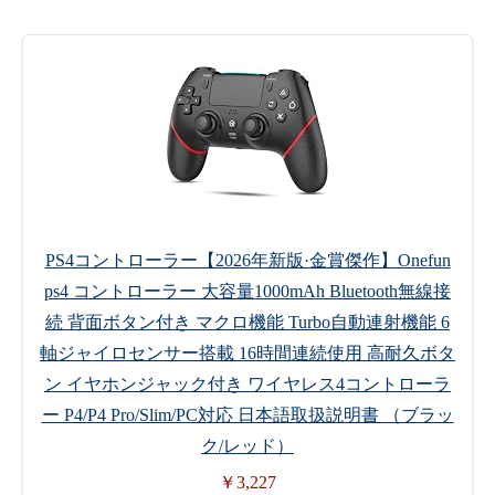
PS4コントローラー【2026年新版·金賞傑作】Onefun
ps4 コントローラー 大容量1000mAh Bluetooth無線接
続 背面ボタン付き マクロ機能 Turbo自動連射機能 6
軸ジャイロセンサー搭載 16時間連続使用 高耐久ボタ
ン イヤホンジャック付き ワイヤレス4コントローラ
ー P4/P4 Pro/Slim/PC対応 日本語取扱説明書 （ブラッ
ク/レッド）
￥3,227