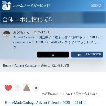
ホームメードガービッジ
MENU
合体ロボに憧れて5
お父ちゃん
2025.12.21
Advent Calendar
/
倒立振子
/
電子工作
/
4脚ロボット
/
BLDC
/
combinerobo
/
STS3032
/
TAMIYA
/
タミヤ
/
ブラシレスモー
タ
FACEBOOK
Home
>
Advent Calendar
>
合体ロボに憧れて5
0
0
本記事にはアフィリエイト広告が含まれます。
HomeMadeGarbage Advent Calendar 2025 ｜21日目