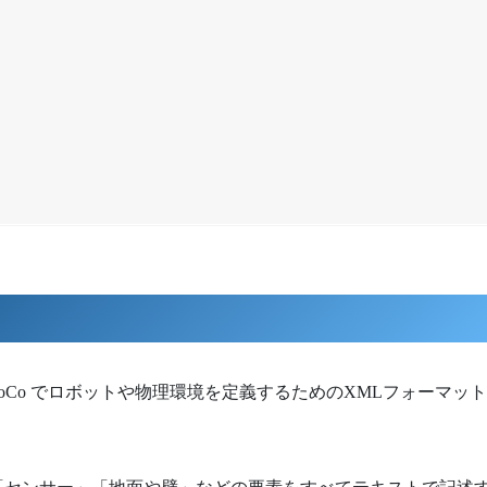
レータ MuJoCo でロボットや物理環境を定義するためのXMLフォーマッ