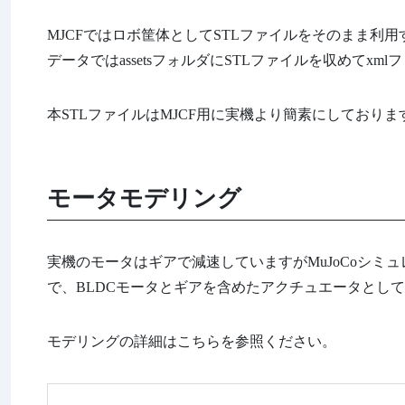
MJCFではロボ筐体としてSTLファイルをそのまま利
データではassetsフォルダにSTLファイルを収めてxm
本STLファイルはMJCF用に実機より簡素にしており
モータモデリング
実機のモータはギアで減速していますがMuJoCoシ
で、BLDCモータとギアを含めたアクチュエータとし
モデリングの詳細はこちらを参照ください。