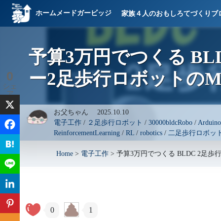
ホームメードガービッジ
家族４人のおもしろてづくりブ
予算3万円でつくる BL
ー2足歩行ロボットのM
0
シェ
ア
お父ちゃん
2025.10.10
電子工作
/
２足歩行ロボット
/
30000bldcRobo
/
Arduino
ReinforcementLearning
/
RL
/
robotics
/
二足歩行ロボッ
Home
>
電子工作
>
予算3万円でつくる BLDC 2足
0
1