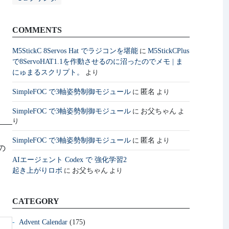
COMMENTS
M5StickC 8Servos Hat でラジコンを堪能
M5StickCPlus
に
で8ServoHAT1.1を作動させるのに沼ったのでメモ | ま
にゅまるスクリプト。
より
SimpleFOC で3軸姿勢制御モジュール
匿名
に
より
SimpleFOC で3軸姿勢制御モジュール
お父ちゃん
に
よ
り
SimpleFOC で3軸姿勢制御モジュール
匿名
に
より
の
AIエージェント Codex で 強化学習2
起き上がりロボ
お父ちゃん
に
より
CATEGORY
Advent Calendar
(175)