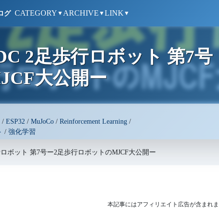
CATEGORY
ARCHIVE
LINK
ログ
▼
▼
▼
DC 2足歩行ロボット 第7号
JCF大公開ー
/
ESP32
/
MuJoCo
/
Reinforcement Learning
/
ト
/
強化学習
歩行ロボット 第7号ー2足歩行ロボットのMJCF大公開ー
本記事にはアフィリエイト広告が含まれま