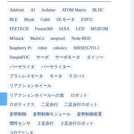
Adafruit
AI
Arduino
ATOM Matrix
BLDC
BLE
Blynk
Cubli
DCモータ
ESP32
FEETECH
Fusion360
JAXA
LED
M5ATOM
M5stack
MuJoCo
neopixel
Node-RED
Raspberry Pi
robot
robotics
SHISEIGYO-1
SimpleFOC
サーボ
サーボモータ
ダイソー
バーサライタ
バーサライター
ブラシレスモータ
モータ
ラズパイ
リアクションホイール
リアクションホイールへの道
ロボット
ロボティクス
二足歩行
二足歩行ロボット
姿勢制御
姿勢制御モジュール
姿勢制御装置
慣性センサ
２足歩行
２足歩行ロボット
３Dプリンタ