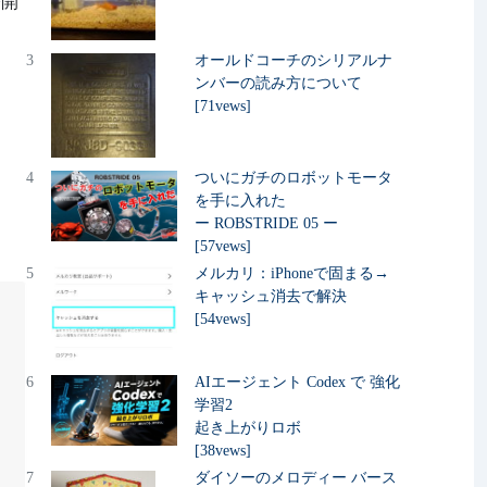
公開
3
オールドコーチのシリアルナ
ンバーの読み方について
[71vews]
4
ついにガチのロボットモータ
を手に入れた
ー ROBSTRIDE 05 ー
[57vews]
5
メルカリ：iPhoneで固まる→
キャッシュ消去で解決
[54vews]
6
AIエージェント Codex で 強化
学習2
起き上がりロボ
[38vews]
7
ダイソーのメロディー バース