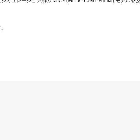
ション用の MJCF (MuJoCo XML Format) モデルを
す。