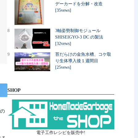
デーカードを分解・改造
[35vews]
8
3軸姿勢制御モジュール
SHISEIGYO-3 DC の製法
[32vews]
9
苔だらけの金魚水槽、コケ取
り生体導入後１週間目
[25vews]
SHOP
トの
電子工作レシピを販売中!