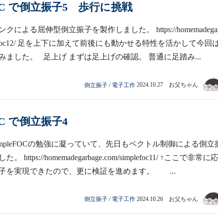
eFOC で倒立振子5 歩行に挑戦
による屈伸型倒立振子を製作しました。 https://homemadegar
implefoc12/ 足を上下に加えて前後にも動かせる特性を活かして今回
みました。 足上げ まずは足上げの確認。 普通に足踏み...
倒立振子
/
電子工作
2024.10.27 お父ちゃん
FOC で倒立振子4
impleFOCの勉強に凝っていて、先日もベクトル制御による倒立
https://homemadegarbage.com/simplefoc11/ ↑ここで非常に
子を実現できたので、更に検証を進めます。 ...
倒立振子
/
電子工作
2024.10.26 お父ちゃん