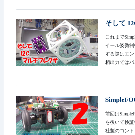
そして I
これまでSi
イール姿勢制
する際はエンコ
相出力ではパ
Simple
前回はSimpl
を後いて検証いたしま
社製のコント