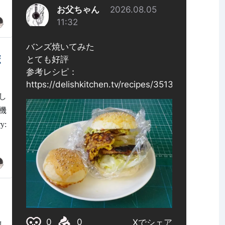
ボ
し
機
:
し