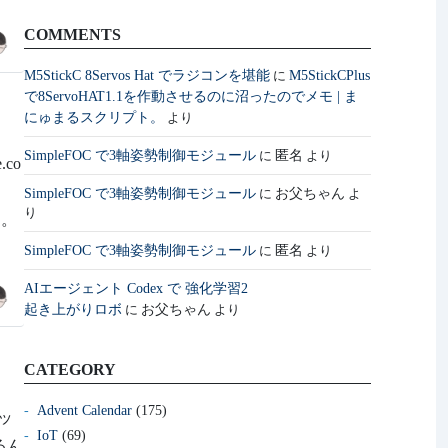
COMMENTS
M5StickC 8Servos Hat でラジコンを堪能
M5StickCPlus
に
で8ServoHAT1.1を作動させるのに沼ったのでメモ | ま
にゅまるスクリプト。
より
SimpleFOC で3軸姿勢制御モジュール
匿名
に
より
co
。
SimpleFOC で3軸姿勢制御モジュール
お父ちゃん
に
よ
り
た。
SimpleFOC で3軸姿勢制御モジュール
匿名
に
より
AIエージェント Codex で 強化学習2
起き上がりロボ
お父ちゃん
に
より
CATEGORY
Advent Calendar
(175)
ッ
IoT
(69)
るん