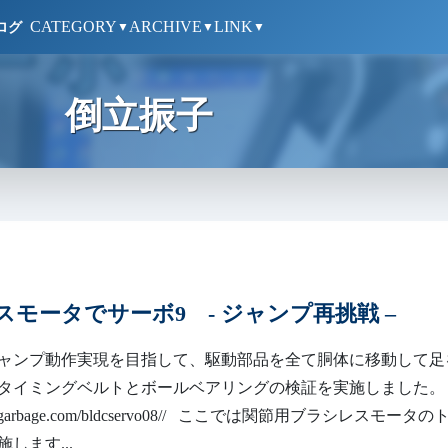
CATEGORY
ARCHIVE
LINK
ログ
▼
▼
▼
倒立振子
スモータでサーボ9 - ジャンプ再挑戦 –
ャンプ動作実現を目指して、駆動部品を全て胴体に移動して足
タイミングベルトとボールベアリングの検証を実施しました。 h
madegarbage.com/bldcservo08// ここでは関節用ブラシレスモータの
します...