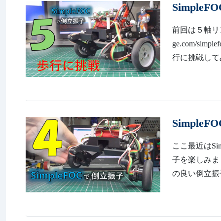
Simpl
前回は５軸リンク
ge.com/s
行に挑戦して
Simple
ここ最近はS
子を楽しみました。 
の良い倒立振