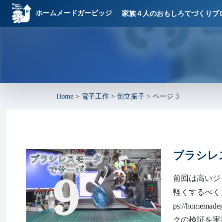
ホームメードガービッジ
家族４人のおもしろてづくりブ
Home
>
電子工作
>
倒立振子
>
ページ 3
ブラシレ
前回は高いジ
軽くするべく
ps://home
クの検証を実施