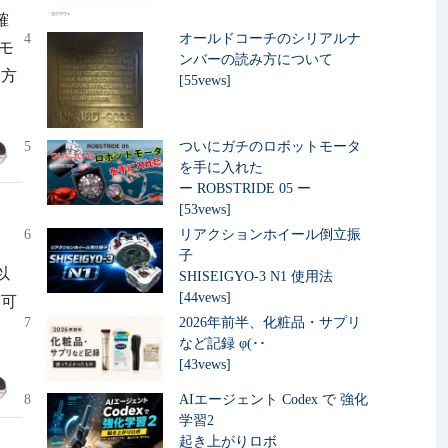
確
4
オールドコーチのシリアルナ
スモ
ンバーの読み方について
る方
[55vews]
5
ついにガチのロボットモータ
を手に入れた
ー ROBSTRIDE 05 ー
[53vews]
6
リアクションホイール倒立振
子
 以
SHISEIGYO-3 N1 使用法
[44vews]
答可
7
2026年前半、化粧品・サプリ
など記録 φ(･･
[43vews]
8
AIエージェント Codex で 強化
学習2
起き上がりロボ