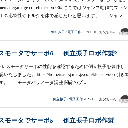
/homemadegarbage.com/bldcservo06// ここではジャンプ動作でブラ
ボの応答性やトルクを体で感じたいと思います。 ジャン...
倒立振子
/
電子工作
2025.1.10 お父ちゃん
モータでサーボ6 - 倒立振子ロボ作製2 –
レスモータサーボの性能を確認するために倒立振子を製作し
ました。 https://homemadegarbage.com/bldcservo05 引
す。 モータパラメータ調整 関節のブ...
倒立振子
/
電子工作
2025.1.7 お父ちゃん
スモータでサーボ5 - 倒立振子ロボ作製 –