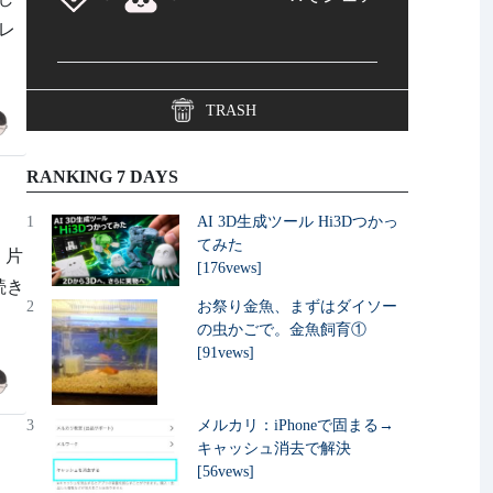
シレ
TRASH
RANKING 7 DAYS
1
AI 3D生成ツール Hi3Dつかっ
てみた
、片
[176vews]
き続き
2
お祭り金魚、まずはダイソー
の虫かごで。金魚飼育①
[91vews]
3
メルカリ：iPhoneで固まる→
キャッシュ消去で解決
[56vews]