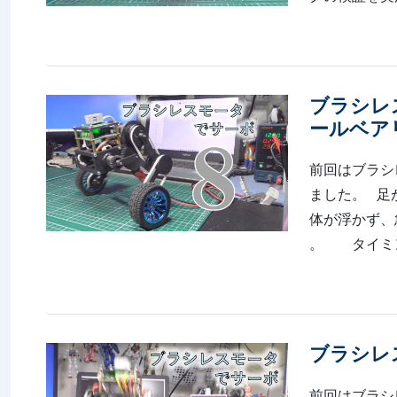
ブラシレ
ールベアリ
前回はブラシ
ました。 足
体が浮かず、
。 タイミン.
ブラシレス
前回はブラシ