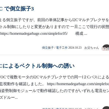
FOC で倒立振子3
OCによる倒立振子ですが、前回の単体記事からI2Cマルチプレクサ
トル制御にしたりと変更がありますので 一旦ここで現行の状
s://homemadegarbage.com/simplefoc05/ 構成 ...
倒立振子
/
電子工作
2024.10.23 お父ちゃん
eFOCによるベクトル制御への誘い
leFOCで複数モータのI2Cマルチプレクサでの同一I２Cバスによ
を確認しました。 https://homemadegarbage.com/simplefoc
軸姿勢制御モジュールで動作確認したのですがいずれも電流セ
ドルー...