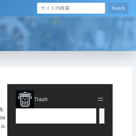
Search
を
tt
トル