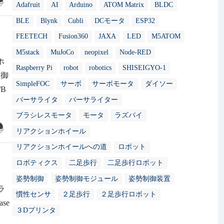
Adafruit
AI
Arduino
ATOM Matrix
BLDC
BLE
Blynk
Cubli
DCモータ
ESP32
FEETECH
Fusion360
JAXA
LED
M5ATOM
M5stack
MuJoCo
neopixel
Node-RED
ホ
Raspberry Pi
robot
robotics
SHISEIGYO-1
制御
SimpleFOC
サーボ
サーボモータ
ダイソー
B
バーサライタ
バーサライター
ブラシレスモータ
モータ
ラズパイ
リアクションホイール
リアクションホイールへの道
ロボット
ロボティクス
二足歩行
二足歩行ロボット
姿勢制御
姿勢制御モジュール
姿勢制御装置
ラ
慣性センサ
２足歩行
２足歩行ロボット
ase
３Dプリンタ