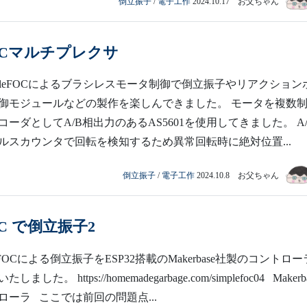
倒立振子
/
電子工作
2024.10.17 お父ちゃん
2Cマルチプレクサ
mpleFOCによるブラシレスモータ制御で倒立振子やリアクション
御モジュールなどの製作を楽しんできました。 モータを複数
ーダとしてA/B相出力のあるAS5601を使用してきました。 A/
ルスカウンタで回転を検知するため異常回転時に絶対位置...
倒立振子
/
電子工作
2024.10.8 お父ちゃん
FOC で倒立振子2
eFOCによる倒立振子をESP32搭載のMakerbase社製のコントロー
した。 https://homemadegarbage.com/simplefoc04 Makerb
ローラ ここでは前回の問題点...