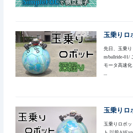
玉乗りロ
先日、玉乗りロボ
m/ballr
モータ高速化
...
玉乗りロ
玉乗りロボ
ト 以前Ali