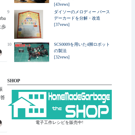
[43vews]
9
ダイソーのメロディー バース
ba
デーカードを分解・改造
[37vews]
は歩
10
SCS0009を用いた4脚ロボット
の製法
[32vews]
SHOP
振
応答
電子工作レシピを販売中!