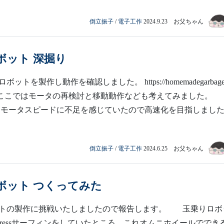
倒立振子
/
電子工作
2024.9.23 お父ちゃん
ボット 深掘り
ットを製作し動作を確認しました。 https://homemadegarbage.
ide-01/ ここではモータの再検討と移動動作なども考えてみました
 モータスピードに不足を感じていたので高速化を目指しまし
倒立振子
/
電子工作
2024.6.25 お父ちゃん
ボット つくってみた
ットの製作に挑戦いたしましたので報告します。 玉乗りロボ
Expressサーフィンをしていたところ... これオムニホイールででき