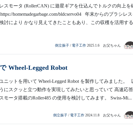
スモータ (RollerCAN) に遊星ギアを仕込んでトルクの向上を
ps://homemadegarbage.com/bldcservo04 年末からのブラシレ
検討により かなり見えてきたこともあり、この収穫を活用す
倒立振子
/
電子工作
2025.1.6 お父ちゃん
 で Wheel-Legged Robot
 Lite ユニットを用いて Wheel-Legged Robot を製作してみました。
うにスクッと立つ動作を実現してみたいと思っていて 高速応
ータ搭載のRoller485 の使用を検討してみます。 Swiss-Mi...
倒立振子
/
電子工作
2024.11.8 お父ちゃん