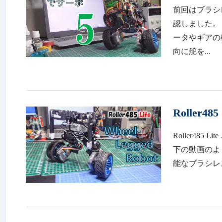
前回はブラシレ
認しました。 htt
ータやギアの
向に舵を...
Roller485
Roller485
下の動画のよ
能なブラシレスモ