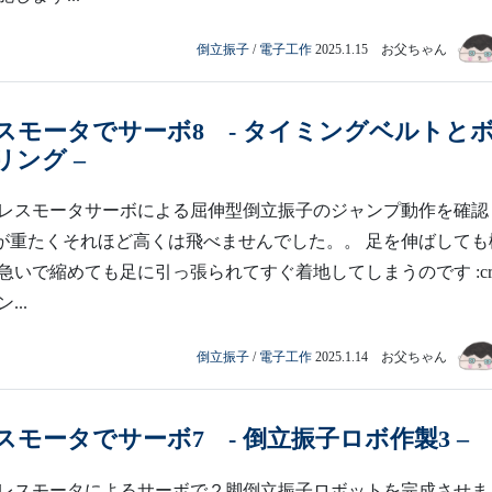
倒立振子
/
電子工作
2025.1.15 お父ちゃん
スモータでサーボ8 - タイミングベルトと
ング –
レスモータサーボによる屈伸型倒立振子のジャンプ動作を確認
が重たくそれほど高くは飛べませんでした。。 足を伸ばしても
急いで縮めても足に引っ張られてすぐ着地してしまうのです :cry
..
倒立振子
/
電子工作
2025.1.14 お父ちゃん
モータでサーボ7 - 倒立振子ロボ作製3 –
レスモータによるサーボで２脚倒立振子ロボットを完成させま