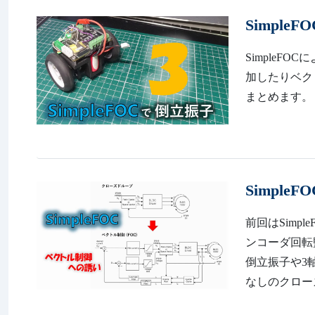
Simple
SimpleF
加したりベク
まとめます。 http
Simpl
前回はSimp
ンコーダ回転監視動作
倒立振子や3
なしのクローズ