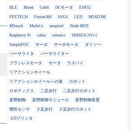
BLE
Blynk
Cubli
DCモータ
ESP32
FEETECH
Fusion360
JAXA
LED
M5ATOM
M5stack
MuJoCo
neopixel
Node-RED
Raspberry Pi
robot
robotics
SHISEIGYO-1
SimpleFOC
サーボ
サーボモータ
ダイソー
バーサライタ
バーサライター
ブラシレスモータ
モータ
ラズパイ
リアクションホイール
リアクションホイールへの道
ロボット
ロボティクス
二足歩行
二足歩行ロボット
姿勢制御
姿勢制御モジュール
姿勢制御装置
慣性センサ
２足歩行
２足歩行ロボット
３Dプリンタ