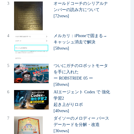
3
オールドコーチのシリアルナ
ンバーの読み方について
[72vews]
4
メルカリ：iPhoneで固まる→
キャッシュ消去で解決
[58vews]
5
ついにガチのロボットモータ
を手に入れた
ー ROBSTRIDE 05 ー
[58vews]
6
AIエージェント Codex で 強化
学習2
起き上がりロボ
[40vews]
7
ダイソーのメロディー バース
デーカードを分解・改造
[36vews]