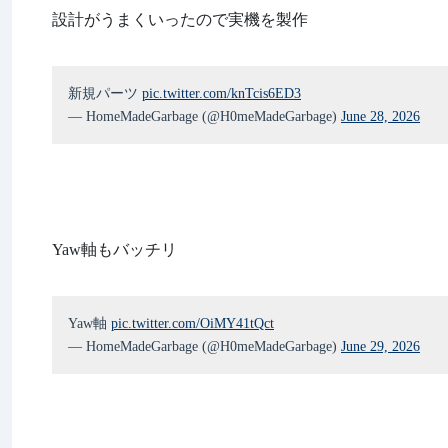
設計がうまくいったので実機を製作
新規パーツ
pic.twitter.com/knTcis6ED3
— HomeMadeGarbage (@H0meMadeGarbage)
June 28, 2026
Yaw軸もバッチリ
Yaw軸
pic.twitter.com/OiMY41tQct
— HomeMadeGarbage (@H0meMadeGarbage)
June 29, 2026