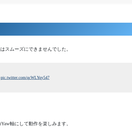
回はスムーズにできませんでした。
る
pic.twitter.com/qcWLYqy547
Yaw軸にして動作を楽しみます。