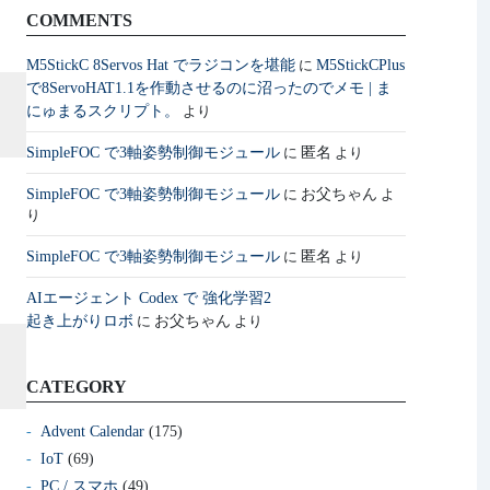
COMMENTS
M5StickC 8Servos Hat でラジコンを堪能
M5StickCPlus
に
で8ServoHAT1.1を作動させるのに沼ったのでメモ | ま
にゅまるスクリプト。
より
SimpleFOC で3軸姿勢制御モジュール
匿名
に
より
SimpleFOC で3軸姿勢制御モジュール
お父ちゃん
に
よ
り
SimpleFOC で3軸姿勢制御モジュール
匿名
に
より
AIエージェント Codex で 強化学習2
起き上がりロボ
お父ちゃん
に
より
CATEGORY
Advent Calendar
(175)
IoT
(69)
PC / スマホ
(49)