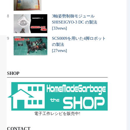
8
3軸姿勢制御モジュール
SHISEIGYO-3 DC の製法
[33vews]
9
SCS0009を用いた4脚ロボット
の製法
[27vews]
SHOP
電子工作レシピを販売中!
CONTACT