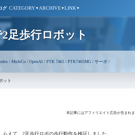
CATEGORY
ARCHIVE
LINK
ログ
▼
▼
▼
で2足歩行ロボット
odex
/
MuJoCo
/
OpenAI
/
PTK 7465
/
PTK7465MG
/
サーボ
/
ボット
本記事にはアフィリエイト広告が含まれま
ルをこしらえて、2足歩行ロボの歩行動作を検証しました。