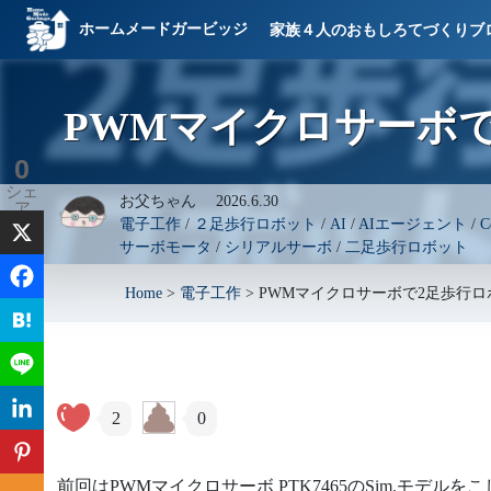
ホームメードガービッジ
家族４人のおもしろてづくりブ
PWMマイクロサーボ
0
シェ
お父ちゃん
2026.6.30
ア
電子工作
/
２足歩行ロボット
/
AI
/
AIエージェント
/
C
サーボモータ
/
シリアルサーボ
/
二足歩行ロボット
Home
>
電子工作
>
PWMマイクロサーボで2足歩行ロ
2
0
前回はPWMマイクロサーボ PTK7465のSim.モデ