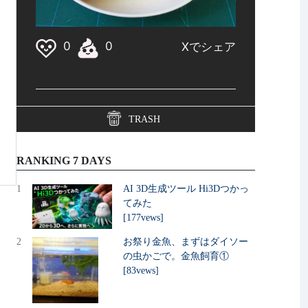
TRASH
RANKING 7 DAYS
1
AI 3D生成ツール Hi3Dつかっ
てみた
[177vews]
2
お祭り金魚、まずはダイソー
の虫かごで。金魚飼育①
[83vews]