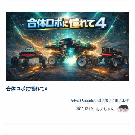
合体ロボに憧れて4
Advent Calendar
/
倒立振子
/
電子工作
2025.12.19 お父ちゃん