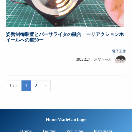
姿勢制御装置とバーサライタの融合 ーリアクションホ
イールへの道50ー
電子工作
2022.2.24 お父ちゃん
1 / 2
1
2
»
HomeMadeGarbage
Home
Twitter
YouTube
Instagram