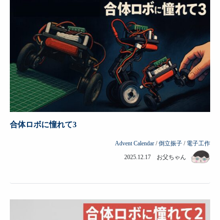
合体ロボに憧れて3
Advent Calendar
/
倒立振子
/
電子工作
2025.12.17 お父ちゃん