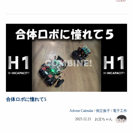
合体ロボに憧れて5
Advent Calendar
/
倒立振子
/
電子工作
2025.12.21 お父ちゃん