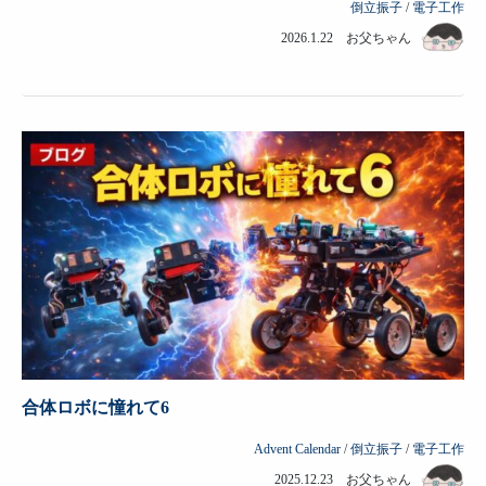
倒立振子
/
電子工作
2026.1.22 お父ちゃん
合体ロボに憧れて6
Advent Calendar
/
倒立振子
/
電子工作
2025.12.23 お父ちゃん