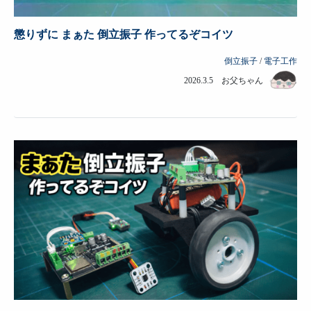
懲りずに まぁた 倒立振子 作ってるぞコイツ
倒立振子
/
電子工作
2026.3.5 お父ちゃん