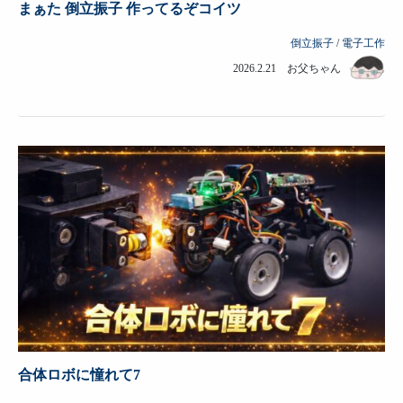
まぁた 倒立振子 作ってるぞコイツ
倒立振子
/
電子工作
2026.2.21 お父ちゃん
合体ロボに憧れて7