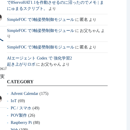
で8ServoHAT1.1を作動させるのに沼ったのでメモ | ま
にゅまるスクリプト。
より
SimpleFOC で3軸姿勢制御モジュール
匿名
に
より
SimpleFOC で3軸姿勢制御モジュール
お父ちゃん
に
よ
り
へ
SimpleFOC で3軸姿勢制御モジュール
匿名
に
より
AIエージェント Codex で 強化学習2
起き上がりロボ
お父ちゃん
に
より
//
も実
CATEGORY
Advent Calendar
(175)
IoT
(69)
PC / スマホ
(49)
POV製作
(26)
Raspberry Pi
(88)
Web
(109)