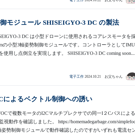
御モジュール SHISEIGYO-3 DC の製法
ISEIGYO-3 DC は小型ドローンに使用されるコアレスモータを
2mmの小型3軸姿勢制御モジュールです。コントローラとしてIM
使用し点倒立を実現します。 SHISEIGYO-3 DC coming soon... 
電子工作
2024.10.21 お父ちゃん
eFOCによるベクトル制御への誘い
leFOCで複数モータのI2Cマルチプレクサでの同一I２Cバスによ
を確認しました。 https://homemadegarbage.com/simplefoc
軸姿勢制御モジュールで動作確認したのですがいずれも電流セ