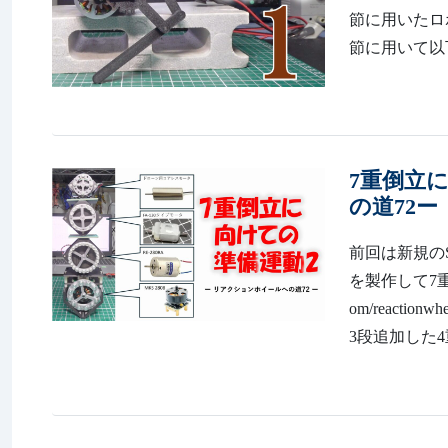
節に用いたロ
節に用いて以下の 
7重倒立
の道72ー
前回は新規の
を製作して7重倒
om/react
3段追加した4重