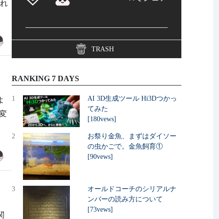
これ
TRASH
RANKING 7 DAYS
1
AI 3D生成ツール Hi3Dつかっ
よ
てみた
大変
[180vews]
2
お祭り金魚、まずはダイソー
の虫かごで。金魚飼育①
[90vews]
3
オールドコーチのシリアルナ
ンバーの読み方について
[73vews]
関