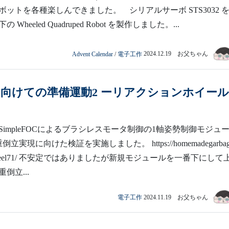
ボットを各種楽しんできました。 シリアルサーボ STS3032 
Wheeled Quadruped Robot を製作しました。...
Advent Calendar
/
電子工作
2024.12.19 お父ちゃん
に向けての準備運動2 ーリアクションホイー
SimpleFOCによるブラシレスモータ制御の1軸姿勢制御モジュ
立実現に向けた検証を実施しました。 https://homemadegarbage
ionwheel71/ 不安定ではありましたが新規モジュールを一番下にして
倒立...
電子工作
2024.11.19 お父ちゃん