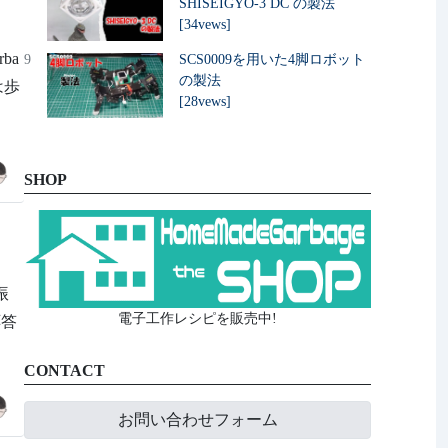
SHISEIGYO-3 DC の製法
[34vews]
ba
9
SCS0009を用いた4脚ロボット
の製法
は歩
[28vews]
SHOP
振
電子工作レシピを販売中!
応答
CONTACT
お問い合わせフォーム