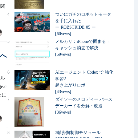
を関
4
ついにガチのロボットモータ
を手に入れた
ー ROBSTRIDE 05 ー
[60vews]
5
メルカリ：iPhoneで固まる→
キャッシュ消去で解決
ルへ
[59vews]
6
AIエージェント Codex で 強化
ール
学習2
起き上がりロボ
.c
[43vews]
上に
7
ダイソーのメロディー バース
デーカードを分解・改造
[36vews]
8
3軸姿勢制御モジュール