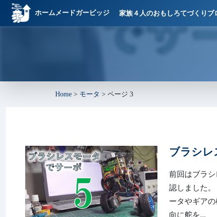
ホームメードガービッジ
家族４人のおもしろてづくりブ
Home
>
モータ
>
ページ 3
ブラシレ
前回はブラシレ
認しました。 htt
ータやギアの
向に舵を...