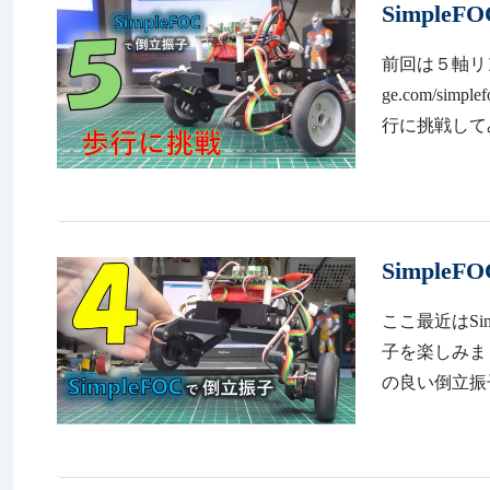
Simpl
前回は５軸リンク
ge.com/s
行に挑戦して
Simple
ここ最近はS
子を楽しみました。 
の良い倒立振