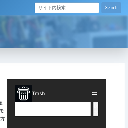
Search
確
スモ
る方