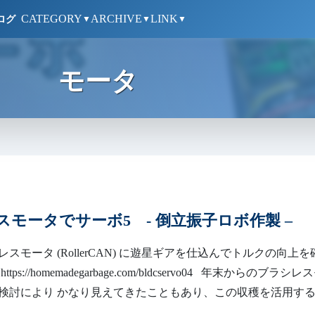
CATEGORY
ARCHIVE
LINK
ログ
▼
▼
▼
モータ
スモータでサーボ5 - 倒立振子ロボ作製 –
スモータ (RollerCAN) に遊星ギアを仕込んでトルクの向上を
ps://homemadegarbage.com/bldcservo04 年末からのブラシレ
検討により かなり見えてきたこともあり、この収穫を活用す