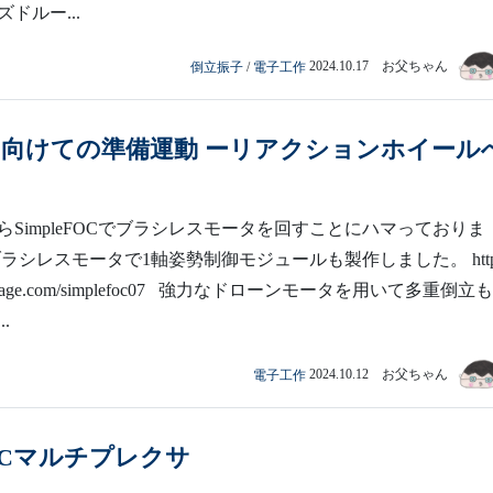
ドルー...
倒立振子
/
電子工作
2024.10.17 お父ちゃん
に向けての準備運動 ーリアクションホイール
らSimpleFOCでブラシレスモータを回すことにハマっておりま
ラシレスモータで1軸姿勢制御モジュールも製作しました。 https:
arbage.com/simplefoc07 強力なドローンモータを用いて多重倒立
.
電子工作
2024.10.12 お父ちゃん
2Cマルチプレクサ