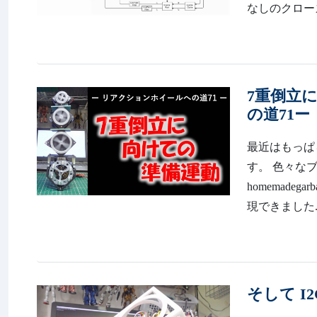
なしのクローズ
7重倒立
の道71ー
最近はもっぱ
す。 色々なブ
homemadeg
現できました..
そして I