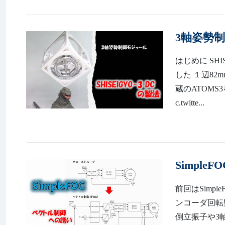
3軸姿勢制
はじめに SH
した １辺8
蔵のATOMS3を
c.twitte...
Simpl
前回はSimp
ンコーダ回転監視動作
倒立振子や3