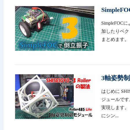
Simple
SimpleF
加したりベク
まとめます。 http
3軸姿勢制御
はじめに SHIS
ジュールです。
実現します。 
にシン...