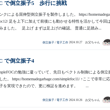
eFOC で倒立振子5 歩行に挑戦
による屈伸型倒立振子を製作しました。 https://homemadegar
implefoc12/ 足を上下に加えて前後にも動かせる特性を活かして今回
みました。 足上げ まずは足上げの確認。 普通に足踏み...
倒立振子
/
電子工作
2024.10.27 お父ちゃん
FOC で倒立振子4
impleFOCの勉強に凝っていて、先日もベクトル制御による倒立
https://homemadegarbage.com/simplefoc11/ ↑ここで非常に
子を実現できたので、更に検証を進めます。 ...
倒立振子
/
電子工作
2024.10.26 お父ちゃん