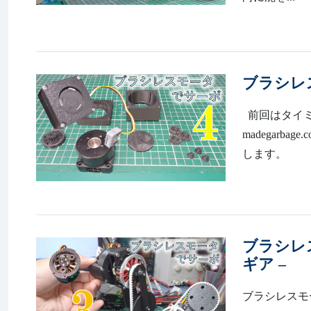
ブラシレ
前回はタイミン
madegarb
します。 ト
ブラシレ
ギア –
ブラシレスモータ