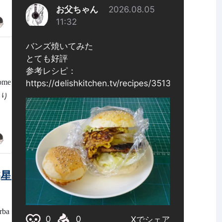
me
掘り
遊星
ba