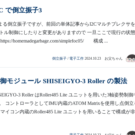
FOC で倒立振子3
OCによる倒立振子ですが、前回の単体記事からI2Cマルチプレクサ
トル制御にしたりと変更がありますので 一旦ここで現行の状
s://homemadegarbage.com/simplefoc05/ 構成 ...
倒立振子
/
電子工作
2024.10.23 お父ちゃん
モジュール SHISEIGYO-3 Roller の製法
EIGYO-3 Roller はRoller485 Lite ユニットを用いた3軸姿勢制
 コントローラとしてIMU内蔵のATOM Matrixを使用し点倒立
マイコン内蔵のRoller485 Lite ユニットを用いることで構成が
電子工作
2024.10.22 お父ちゃん