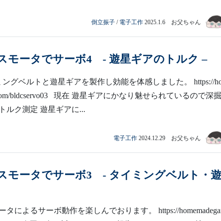
倒立振子
/
電子工作
2025.1.6 お父ちゃん
スモータでサーボ4 - 遊星ギアのトルク –
グベルトと遊星ギアを製作し効能を体感しました。 https://ho
age.com/bldcservo03 現在 遊星ギアにかなり魅せられているので深
ルク測定 遊星ギアに...
電子工作
2024.12.29 お父ちゃん
スモータでサーボ3 - タイミングベルト・
によるサーボ動作を楽しんでおります。 https://homemadegar