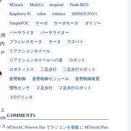
M5stack
MuJoCo
neopixel
Node-RED
Raspberry Pi
robot
robotics
SHISEIGYO-1
SimpleFOC
サーボ
サーボモータ
ダイソー
バーサライタ
バーサライター
採用
ブラシレスモータ
モータ
ラズパイ
U内
リアクションホイール
pi
リアクションホイールへの道
ロボット
ロボティクス
二足歩行
二足歩行ロボット
姿勢制御
姿勢制御モジュール
姿勢制御装置
慣性センサ
２足歩行
２足歩行ロボット
３Dプリンタ
るエ
COMMENTS
09/
ンス
M5StickC 8Servos Hat でラジコンを堪能
M5StickCPlus
に