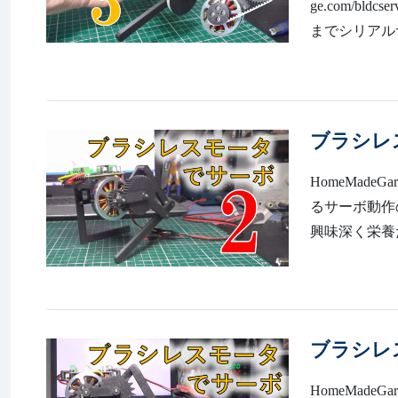
ge.com/b
までシリアル
ブラシレ
HomeMadeG
るサーボ動作の検証を
興味深く栄養
ブラシレ
HomeMadeG