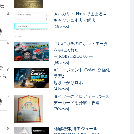
ク転
4
メルカリ：iPhoneで固まる→
キャッシュ消去で解決
[59vews]
5
ついにガチのロボットモータ
を手に入れた
ー ROBSTRIDE 05 ー
[59vews]
で
6
AIエージェント Codex で 強化
 さら
学習2
起き上がりロボ
[41vews]
7
ダイソーのメロディー バース
デーカードを分解・改造
[36vews]
8
3軸姿勢制御モジュール