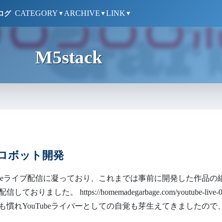
CATEGORY
ARCHIVE
LINK
ログ
▼
▼
▼
M5stack
ロボット開発
Tubeライブ配信に凝っており、これまでは事前に開発した作品の
おりました。 https://homemadegarbage.com/youtube-live-
も慣れYouTubeライバーとしての自覚も芽生えてきましたので