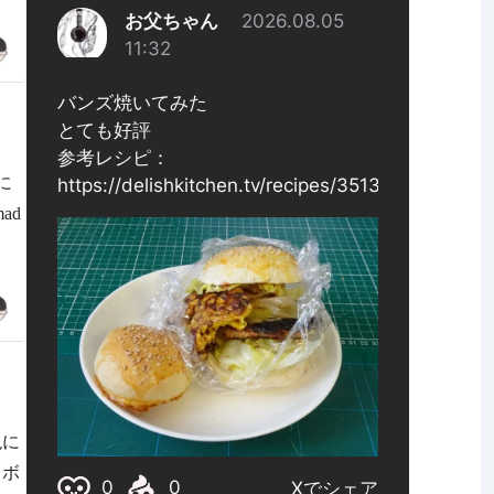
去に
mad
現に
ロボ