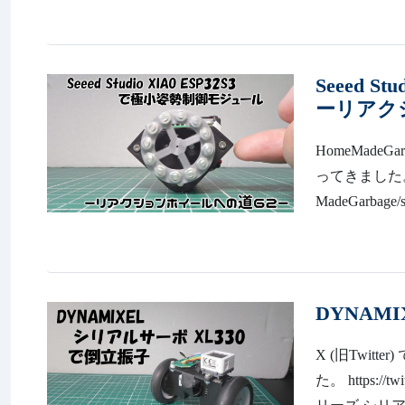
Seeed 
ーリアク
HomeMadeG
ってきました。た
MadeGarbage/s
DYNAM
X (旧Twi
た。 https://tw