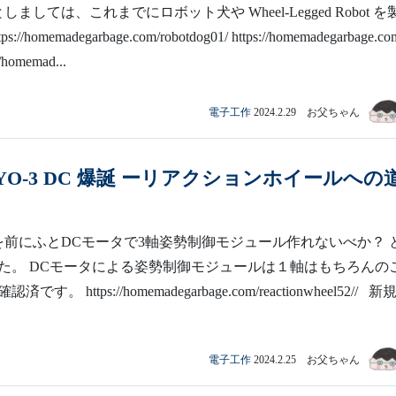
ましては、これまでにロボット犬や Wheel-Legged Robot を
/homemadegarbage.com/robotdog01/ https://homemadegarbage.co
://homemad...
電子工作
2024.2.29 お父ちゃん
IGYO-3 DC 爆誕 ーリアクションホイールへの
を前にふとDCモータで3軸姿勢制御モジュール作れないべか？ 
た。 DCモータによる姿勢制御モジュールは１軸はもちろんの
す。 https://homemadegarbage.com/reactionwheel52// 新
電子工作
2024.2.25 お父ちゃん