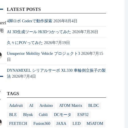
ー
LATEST POSTS
4脚ロボ Codexで動作探索
2026年8月4日
eel
用
AI 3D生成ツール Hi3Dつかってみた
2026年7月26日
久々にPOVってみた
2026年7月19日
Unsuperior Mobility Vehicle プロジェクト3
2026年7月15
日
DYNAMIXEL シリアルサーボ XL330 車輪倒立振子の製
ー
法
2026年7月4日
。
TAGS
ます。
Adafruit
AI
Arduino
ATOM Matrix
BLDC
BLE
Blynk
Cubli
DCモータ
ESP32
FEETECH
Fusion360
JAXA
LED
M5ATOM