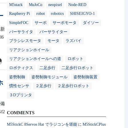
M5stack
MuJoCo
neopixel
Node-RED
Raspberry Pi
robot
robotics
SHISEIGYO-1
ー
SimpleFOC
サーボ
サーボモータ
ダイソー
の新
バーサライタ
バーサライター
l6
ブラシレスモータ
モータ
ラズパイ
リアクションホイール
リアクションホイールへの道
ロボット
ロボティクス
二足歩行
二足歩行ロボット
姿勢制御
姿勢制御モジュール
姿勢制御装置
ホ
慣性センサ
２足歩行
２足歩行ロボット
３Dプリンタ
準備
f2
COMMENTS
M5StickC 8Servos Hat でラジコンを堪能
M5StickCPlus
に