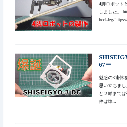
4脚ロボットとし
しました。 https:/
heel-leg/ https
SHISE
67ー
魅惑の3連休
思い立ちまし
と２軸までは確認済で
件は準...