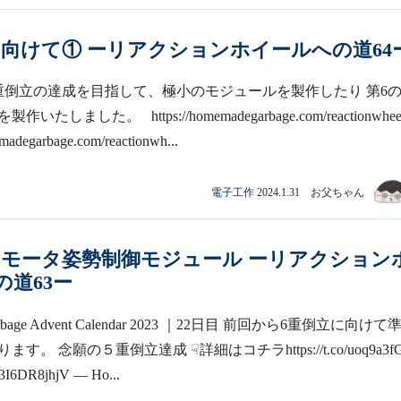
に向けて① ーリアクションホイールへの道64
重倒立の達成を目指して、極小のモジュールを製作したり 第6
たしました。 https://homemadegarbage.com/reactionwhee
memadegarbage.com/reactionwh...
電子工作
2024.1.31 お父ちゃん
Cモータ姿勢制御モジュール ーリアクション
の道63ー
arbage Advent Calendar 2023 ｜22日目 前回から6重倒立に向けて
す。 念願の５重倒立達成 ☟詳細はコチラhttps://t.co/uoq9a3fG
m/3I6DR8jhjV — Ho...