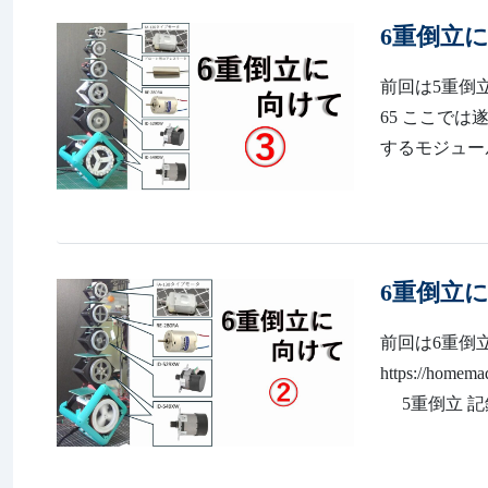
6重倒立
前回は5重倒立の検証
65 ここで
するモジュー
6重倒立
前回は6重倒
https://ho
5重倒立 記