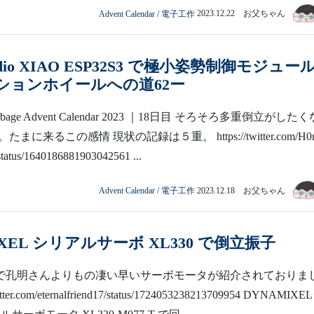
Advent Calendar
/
電子工作
2023.12.22 お父ちゃん
Studio XIAO ESP32S3 で極小姿勢制御モジュー
ションホイールへの道62ー
arbage Advent Calendar 2023 ｜18日目 そろそろ多重倒立がしたく
まに来るこの感情 現状の記録は５重。 https://twitter.com/H0
tatus/1640186881903042561 ...
Advent Calendar
/
電子工作
2023.12.18 お父ちゃん
IXEL シリアルサーボ XL330 で倒立振子
tter) で孔明さんよりもの凄い早いサーボモータが紹介されておりま
itter.com/eternalfriend17/status/1724053238213709954 DYNAMIXE