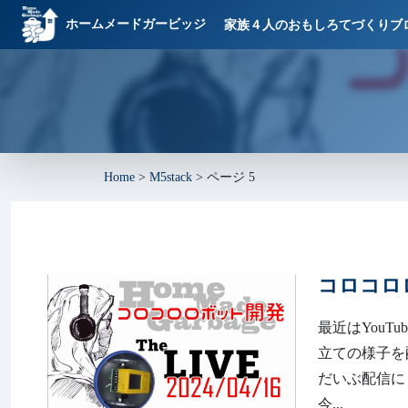
ホームメードガービッジ
家族４人のおもしろてづくりブ
Home
>
M5stack
>
ページ 5
コロコロ
最近はYou
立ての様子を配信して
だいぶ配信に
今...