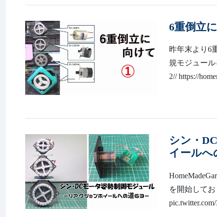
6重倒立
昨年末より6
規モジュールを製作い
2// https://ho
シン・D
イールへ
HomeMadeG
を開始しておりま
pic.twitter.co