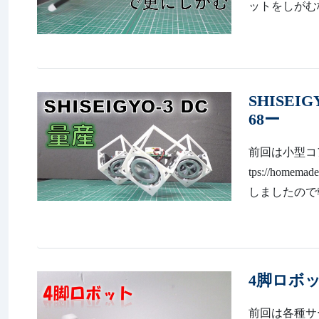
ットをしがむ格
SHISE
68ー
前回は小型コ
tps://home
しましたので
4脚ロボッ
前回は各種サー