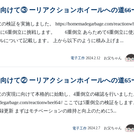
に向けて③ ーリアクションホイールへの道66
を実施しました。 https://homemadegarbage.com/reactionwh
は遂に6重倒立に挑戦します。 6重倒立 あらためて6重倒立に使
ルについて記載します。 上から以下のように積み上げま...
電子工作
2024.2.12 お父ちゃん
に向けて② ーリアクションホイールへの道65
立の実現に向けて本格的に始動し、4重倒立の確認を行いました
memadegarbage.com/reactionwheel64// ここでは5重倒立の検証をし
録更新 まずはモチベーションの維持と向上のために5...
電子工作
2024.2.7 お父ちゃん