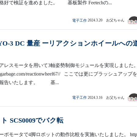
好で検証を進めました。 基板製作 Feetechの...
電子工作
2024.3.20 お父ちゃん
IGYO-3 DC 量産 ーリアクションホイールへの
アレスモータを用いて3軸姿勢制御モジュールを実現しました。 
madegarbage.com/reactionwheel67// ここでは更にブラッシュアップ
報告いたします。 基...
電子工作
2024.3.16 お父ちゃん
ト SCS0009でバク転
ボモータで4脚ロボットの動作比較を実施いたしました。 https: