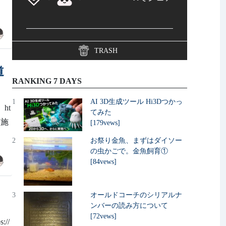
TRASH
道
RANKING 7 DAYS
1
AI 3D生成ツール Hi3Dつかっ
ht
てみた
を施
[179vews]
2
お祭り金魚、まずはダイソー
の虫かごで。金魚飼育①
[84vews]
3
オールドコーチのシリアルナ
ンバーの読み方について
[72vews]
//