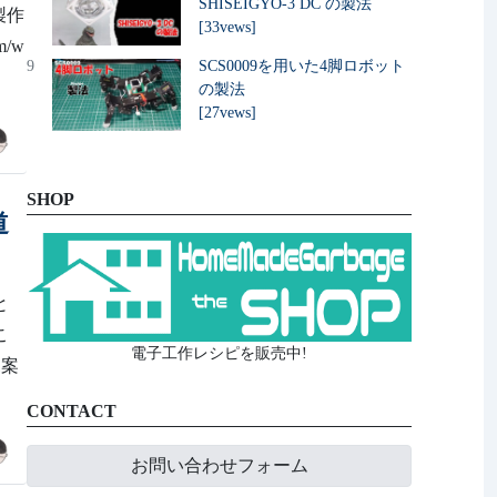
SHISEIGYO-3 DC の製法
製作
[33vews]
m/w
9
SCS0009を用いた4脚ロボット
の製法
[27vews]
SHOP
道
と
こ
電子工作レシピを販売中!
規案
CONTACT
お問い合わせフォーム