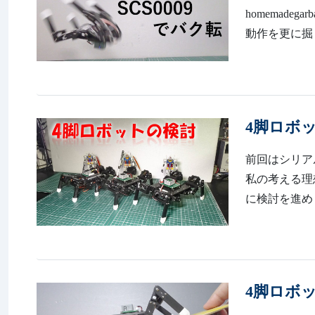
homemadeg
動作を更に掘
4脚ロボ
前回はシリアル
私の考える理想形を提
に検討を進め
4脚ロボ