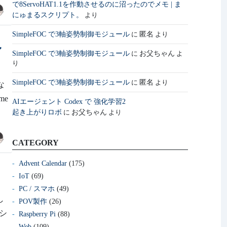
で8ServoHAT1.1を作動させるのに沼ったのでメモ | ま
にゅまるスクリプト。
より
SimpleFOC で3軸姿勢制御モジュール
匿名
に
より
ル
SimpleFOC で3軸姿勢制御モジュール
お父ちゃん
に
よ
り
SimpleFOC で3軸姿勢制御モジュール
匿名
に
より
な
me
AIエージェント Codex で 強化学習2
起き上がりロボ
お父ちゃん
に
より
CATEGORY
Advent Calendar
(175)
IoT
(69)
PC / スマホ
(49)
し
POV製作
(26)
Lシ
Raspberry Pi
(88)
Web
(109)