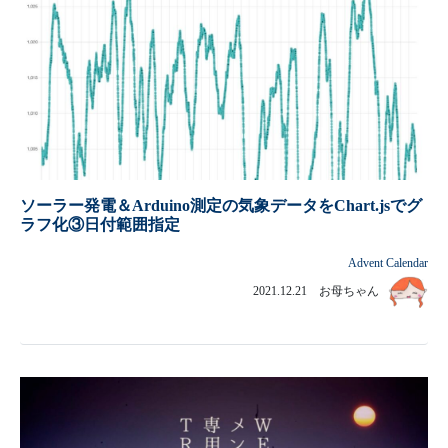
ソーラー発電＆Arduino測定の気象データをChart.jsでグ
ラフ化③日付範囲指定
Advent Calendar
2021.12.21 お母ちゃん