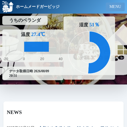
ホームメードガービッジ
MENU
うちのベランダ
51％
湿度
27.4℃
温度
データ取得日時 2026/08/09
20:51
NEWS