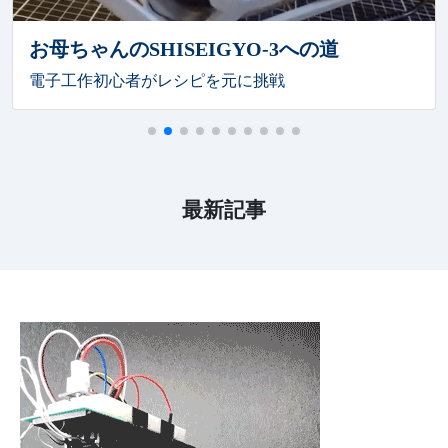
ドベントカレンダー2023
3への道
エッジAI活用への道
2023年10月14日
HomeMadeGarbage the GARAGE 2023 開催しま
した
戦
金魚水槽監視システムへの応用
2022年12月01日
今年もやります！ HomeMadeGarbage アドベン
トカレンダー2022
2022年10月14日
SPRESENSE 活用コンテスト IoT部門 優秀賞
受賞
最新記事
2022年10月07日
『HomeMadeGarbageの仕組みシステム
RADIO』 配信開始
2022年09月03日
HomeMadeGarbage the GARAGE 2022 開催しま
した
2021年12月01日
今年もやります！ HomeMadeGarbage アドベン
トカレンダー2021
2021年11月27日 ブログにNEWS欄を追加しました。
2021年11月26日
YouTube生配信！「姿勢制御装置 ４段倒立 記
録会」