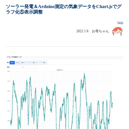
ソーラー発電＆Arduino測定の気象データをChart.jsでグ
ラフ化⑤表示調整
Web
2022.1.8 お母ちゃん