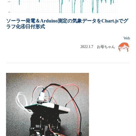
ソーラー発電＆Arduino測定の気象データをChart.jsでグ
ラフ化④日付形式
Web
2022.1.7 お母ちゃん