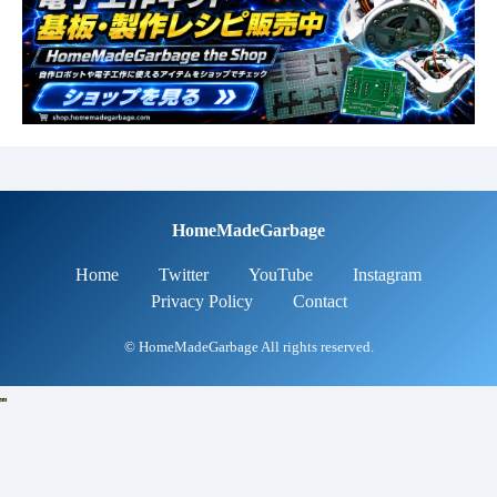
HomeMadeGarbage
Home
Twitter
YouTube
Instagram
Privacy Policy
Contact
© HomeMadeGarbage All rights reserved.