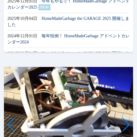
2025年12月01日
今年もやるで！ HomeMadeGarbage アドベント
カレンダー2025
NEW
2025年10月04日
HomeMadeGarbage the GARAGE 2025 開催しま
した
2024年12月01日
毎年恒例！ HomeMadeGarbage アドベントカレ
ンダー2024
2024年09月21日
HomeMadeGarbage the GARAGE 2024 開催しま
した
2024年05月13日
フリー画像サイトを公開しました
2024年05月01日
家庭内つぶやきサイト「Trash」を公開しまし
た！
2024年02月29日
SPRESENSE 活用コンテスト ロボット部門 最
優秀賞 & クレイン電子 アドオンボード特別賞 受賞
2023年02月01日
フリーBGM（2023年）のアルバムを配信しま
した
2023年12月01日
お待たせいたしました！ HomeMadeGarbage ア